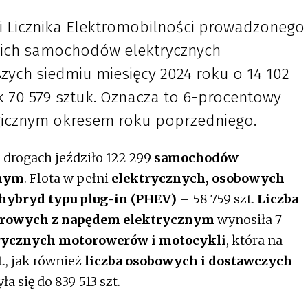
 Licznika Elektromobilności prowadzonego
skich samochodów elektrycznych
szych siedmiu miesięcy 2024 roku o 14 102
ik 70 579 sztuk. Oznacza to 6-procentowy
gicznym okresem roku poprzedniego.
h drogach jeździło 122 299
samochodów
znym
. Flota w pełni
elektrycznych, osobowych
hybryd typu plug-in (PHEV)
– 58 759 szt.
Liczba
arowych z napędem elektrycznym
wynosiła 7
trycznych motorowerów i motocykli
, która na
t., jak również
liczba osobowych i dostawczych
ła się do 839 513 szt.