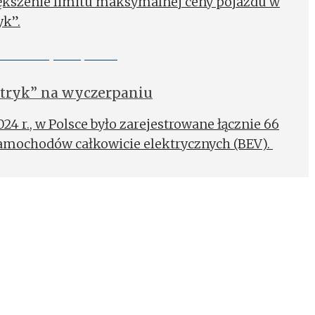
iększenie limitu maksymalnej ceny pojazdu w
k”.
tryk” na wyczerpaniu
4 r., w Polsce było zarejestrowane łącznie 66
amochodów całkowicie elektrycznych (BEV).