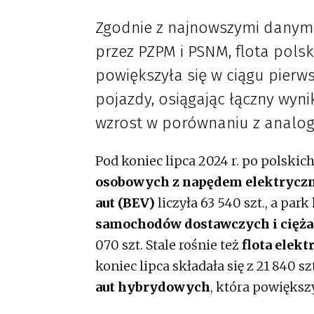
Zgodnie z najnowszymi danymi
przez PZPM i PSNM, flota pol
powiększyła się w ciągu pierw
pojazdy, osiągając łączny wyn
wzrost w porównaniu z analo
Pod koniec lipca 2024 r. po polskic
osobowych z napędem elektryc
aut (BEV)
liczyła 63 540 szt., a park
samochodów dostawczych i cięż
070 szt. Stale rośnie też
flota elek
koniec lipca składała się z 21 840 sz
aut hybrydowych
, która powiększy