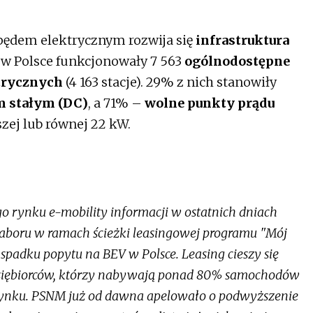
pędem elektrycznym rozwija się
infrastruktura
r. w Polsce funkcjonowały 7 563
ogólnodostępne
trycznych
(4 163 stacje). 29% z nich stanowiły
m stałym (DC)
, a 71% –
wolne punkty prądu
ej lub równej 22 kW.
go rynku e-mobility informacji w ostatnich dniach
naboru w ramach ścieżki leasingowej programu "Mój
spadku popytu na BEV w Polsce. Leasing cieszy się
dsiębiorców, którzy nabywają ponad 80% samochodów
 rynku. PSNM już od dawna apelowało o podwyższenie