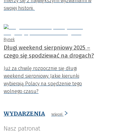
mierzy się z największymi wyzwaniami w
swojej historii.
Rynek
Długi weekend sierpniowy 2025 –
czego się spodziewać na drogach?
Już za chwilę rozpocznie się długi
weekend sierpniowy. Jakie kierunki
wybierają Polacy na spędzenie tego
wolnego czasu?
WYDARZENIA
więcej
Nasz patronat