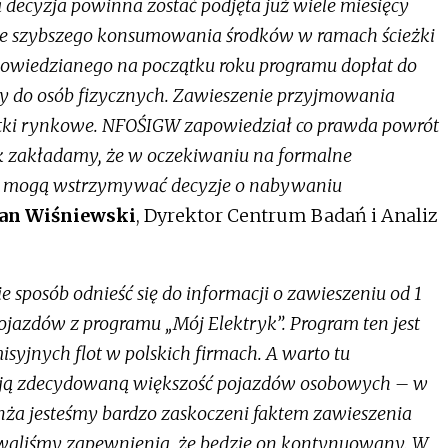
 decyzja powinna zostać podjęta już wiele miesięcy
ie szybszego konsumowania środków w ramach ścieżki
powiedzianego na początku roku programu dopłat do
y do osób fizycznych. Zawieszenie przyjmowania
utki rynkowe. NFOŚIGW zapowiedział co prawda powrót
nak zakładamy, że w oczekiwaniu na formalne
r. mogą wstrzymywać decyzje o nabywaniu
Jan Wiśniewski
, Dyrektor Centrum Badań i Analiz
e sposób odnieść się do informacji o zawieszeniu od 1
jazdów z programu „Mój Elektryk”. Program ten jest
yjnych flot w polskich firmach. A warto tu
pują zdecydowaną większość pojazdów osobowych – w
nża jesteśmy bardzo zaskoczeni faktem zawieszenia
iwaliśmy zapewnienia, że będzie on kontynuowany. W