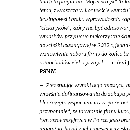
budżetu programu "Mój elektryk". Taka
temu, zwłaszcza w kontekście wyraźn
leasingowej i braku wprowadzenia za
"elektryków", który ma być adresowan
wniosków przyniesie niekorzystne sk
do ścieżki leasingowej w 2025 r., jed
wznowienie naboru firmy do końca b.
samochodów elektrycznych
– mówi
PSNM.
–
Prezentując wyniki tego miesiąca, ni
września dofinansowania do zakupu po
kluczowym wsparciem rozwoju zeroemis
przypomnieć, że to właśnie firmy ku
tym zeroemisyjnych w Polsce. Jako bra
programu, bo od wielu miesięcy uzysk