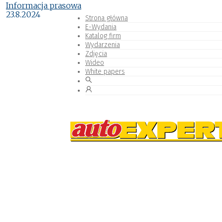
Informacja prasowa
23.8.2024
Strona główna
E-Wydania
Katalog firm
Wydarzenia
Zdjęcia
Wideo
White papers