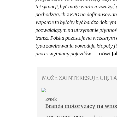
tej sytuacji, być może warto rozważyć 
pochodzących z KPO na dofinansowani
Wsparcie to byłoby być bardzo dobrym
pozwalającym na utrzymanie płynno
transz. Polska pozostaje na wczesnym e
typu zawirowania powodują kłopoty 
proces wymiany pojazdów
– mówi
Ja
MOŻE ZAINTERESUJE CIĘ T
Rynek
Branża motoryzacyjna wnos
Elektryk”