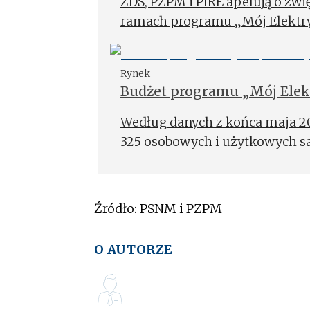
ZDS, PZPM i PIRE apelują o zw
ramach programu „Mój Elektry
Rynek
Budżet programu „Mój Elek
Według danych z końca maja 202
325 osobowych i użytkowych s
Źródło: PSNM i PZPM
O AUTORZE