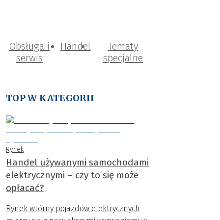
Obsługa i
Handel
Tematy
serwis
specjalne
TOP W KATEGORII
Rynek
Handel używanymi samochodami
elektrycznymi – czy to się może
opłacać?
Rynek wtórny pojazdów elektrycznych