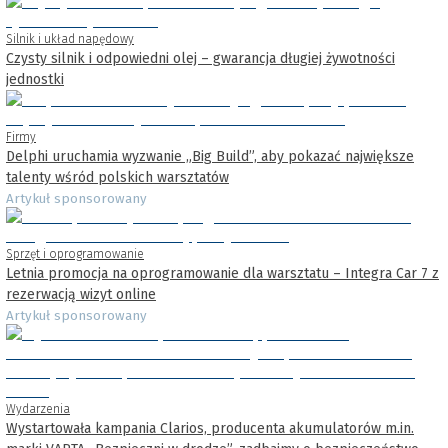
Silnik i układ napędowy
Czysty silnik i odpowiedni olej – gwarancja długiej żywotności
jednostki
Firmy
Delphi uruchamia wyzwanie „Big Build”, aby pokazać największe
talenty wśród polskich warsztatów
Artykuł sponsorowany
Sprzęt i oprogramowanie
Letnia promocja na oprogramowanie dla warsztatu – Integra Car 7 z
rezerwacją wizyt online
Artykuł sponsorowany
Wydarzenia
Wystartowała kampania Clarios, producenta akumulatorów m.in.