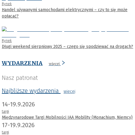
Rynek
Handel używanymi samochodami elektrycznymi – czy to się może
opłacać?
Rynek
Długi weekend sierpniowy 2025 – czego się spodziewać na drogach?
WYDARZENIA
więcej
Nasz patronat
Najbliższe wydarzenia
wiecej
14-19.9.2026
targi
Międzynarodowe Targi Mobilności IAA Mobility (Monachium, Niemcy)
17-19.9.2026
targi