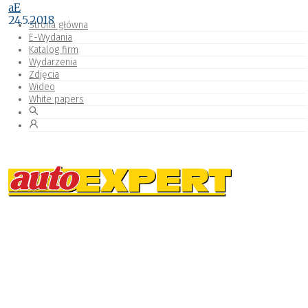
aE
24.5.2018
Strona główna
E-Wydania
Katalog firm
Wydarzenia
Zdjęcia
Wideo
White papers