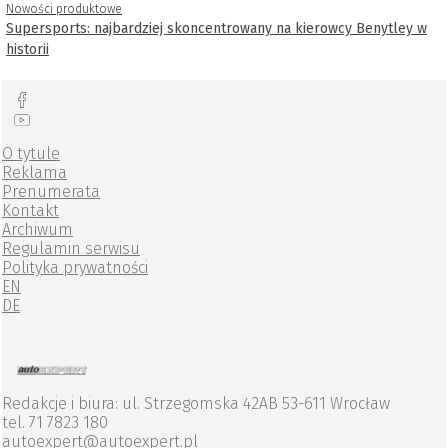
Nowości produktowe
Supersports: najbardziej skoncentrowany na kierowcy Benytley w
historii
O tytule
Reklama
Prenumerata
Kontakt
Archiwum
Regulamin serwisu
Polityka prywatności
EN
DE
Redakcje i biura: ul. Strzegomska 42AB 53-611 Wrocław
tel. 71 7823 180
autoexpert@autoexpert.pl