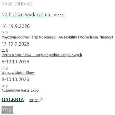
Nasz patronat
Najbliższe wydarzenia
wiecej
14-19.9.2026
targi
Międzynarodowe Targi Mobilności IAA Mobility (Monachium, Niemcy)
17-19.9.2026
targi
Retro Motor Show – Targi pojazdów zabytkowych
8-10.10.2026
targi
Warsaw Motor Show
8-10.10.2026
targi
Automotive Parts Expo
GALERIA
więcej
9