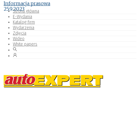
Informacja prasowa
25.9.2023
Strona główna
E-Wydania
Katalog firm
Wydarzenia
Zdjęcia
Wideo
White papers