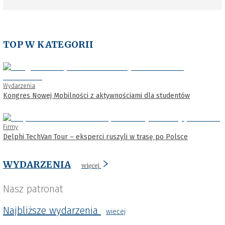
TOP W KATEGORII
Wydarzenia
Kongres Nowej Mobilności z aktywnościami dla studentów
Firmy
Delphi TechVan Tour – eksperci ruszyli w trasę po Polsce
WYDARZENIA
więcej
Nasz patronat
Najbliższe wydarzenia
wiecej