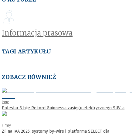
Informacja prasowa
TAGI ARTYKUŁU
ZOBACZ RÓWNIEŻ
Inne
Polestar 3 bije Rekord Guinnessa zasięgu elektrycznego SUV-a
Firmy
ZF na IAA 2025: systemy by-wire i platforma SELECT dla