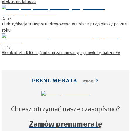
elektromobilności
Rynek
Elektryfikacja transportu drogowego w Polsce przyspieszy po 2030
roku
Firmy
AkzoNobel i NIO nagrodzeni za innowacyjną powłokę baterii EV
PRENUMERATA
więcej
Chcesz otrzymać nasze czasopismo?
Zamów prenumeratę