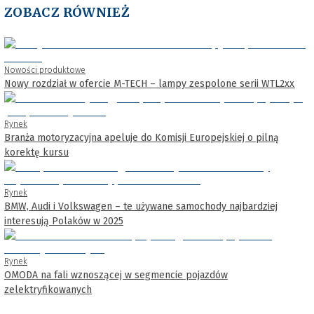
ZOBACZ RÓWNIEŻ
Nowości produktowe
Nowy rozdział w ofercie M-TECH – lampy zespolone serii WTL2xx
Rynek
Branża motoryzacyjna apeluje do Komisji Europejskiej o pilną
korektę kursu
Rynek
BMW, Audi i Volkswagen – te używane samochody najbardziej
interesują Polaków w 2025
Rynek
OMODA na fali wznoszącej w segmencie pojazdów
zelektryfikowanych