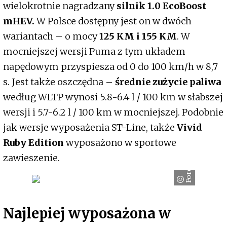
wielokrotnie nagradzany
silnik 1.0 EcoBoost
mHEV.
W Polsce dostępny jest on w dwóch
wariantach – o mocy
125 KM i 155 KM
. W
mocniejszej wersji Puma z tym układem
napędowym przyspiesza od 0 do 100 km/h w 8,7
s. Jest także oszczędna –
średnie zużycie paliwa
według WLTP wynosi 5.8-6.4 l / 100 km w słabszej
wersji i 5.7-6.2 l / 100 km w mocniejszej. Podobnie
jak wersje wyposażenia ST-Line, także
Vivid
Ruby Edition
wyposażono w sportowe
zawieszenie.
Ford
Najlepiej wyposażona w