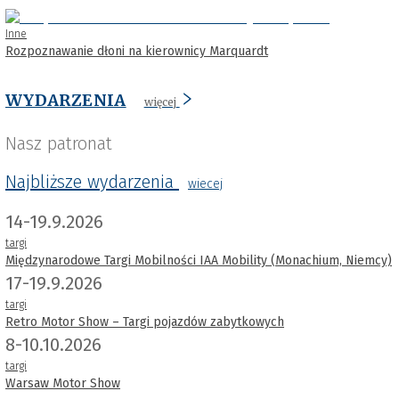
Inne
Rozpoznawanie dłoni na kierownicy Marquardt
WYDARZENIA
więcej
Nasz patronat
Najbliższe wydarzenia
wiecej
14-19.9.2026
targi
Międzynarodowe Targi Mobilności IAA Mobility (Monachium, Niemcy)
17-19.9.2026
targi
Retro Motor Show – Targi pojazdów zabytkowych
8-10.10.2026
targi
Warsaw Motor Show