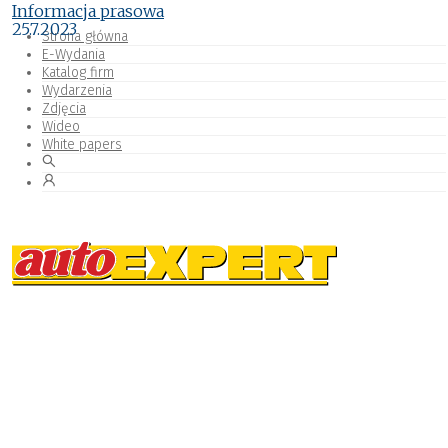
Informacja prasowa
25.7.2023
Strona główna
E-Wydania
Katalog firm
Wydarzenia
Zdjęcia
Wideo
White papers