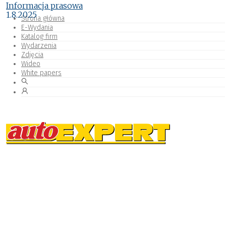
Informacja prasowa
1.8.2025
Strona główna
E-Wydania
Katalog firm
Wydarzenia
Zdjęcia
Wideo
White papers