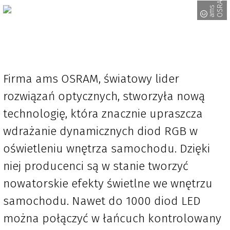
M
a
m
s
O
S
R
A
Firma ams OSRAM, światowy lider
rozwiązań optycznych, stworzyła nową
technologię, która znacznie upraszcza
wdrażanie dynamicznych diod RGB w
oświetleniu wnętrza samochodu. Dzięki
niej producenci są w stanie tworzyć
nowatorskie efekty świetlne we wnętrzu
samochodu. Nawet do 1000 diod LED
można połączyć w łańcuch kontrolowany