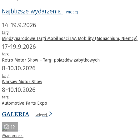
Najbliższe wydarzenia
wiecej
14-19.9.2026
targi
Międzynarodowe Targi Mobilności IAA Mobility (Monachium, Niemcy)
17-19.9.2026
targi
Retro Motor Show – Targi pojazdów zabytkowych
8-10.10.2026
targi
Warsaw Motor Show
8-10.10.2026
targi
Automotive Parts Expo
GALERIA
więcej
12
Wiadomości