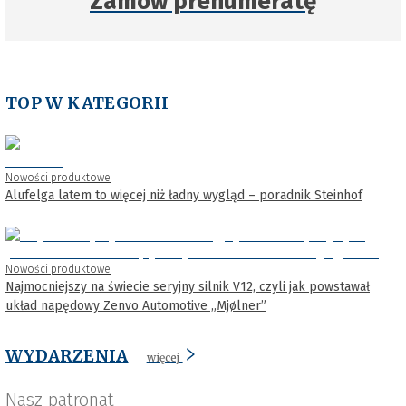
Zamów prenumeratę
TOP W KATEGORII
Nowości produktowe
Alufelga latem to więcej niż ładny wygląd – poradnik Steinhof
Nowości produktowe
Najmocniejszy na świecie seryjny silnik V12, czyli jak powstawał
układ napędowy Zenvo Automotive „Mjølner”
WYDARZENIA
więcej
Nasz patronat