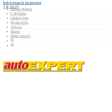
Informacja prasowa
2.8.2023
Strona główna
E-Wydania
Katalog firm
Wydarzenia
Zdjęcia
Wideo
White papers