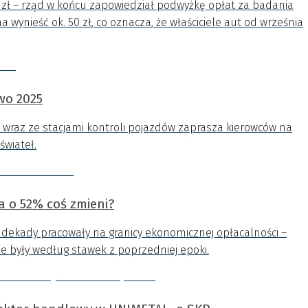
zł – rząd w końcu zapowiedział podwyżkę opłat za badania
ynieść ok. 50 zł, co oznacza, że właściciele aut od września
wo 2025
i wraz ze stacjami kontroli pojazdów zaprasza kierowców na
świateł.
a o 52% coś zmieni?
 dekady pracowały na granicy ekonomicznej opłacalności –
 były według stawek z poprzedniej epoki.