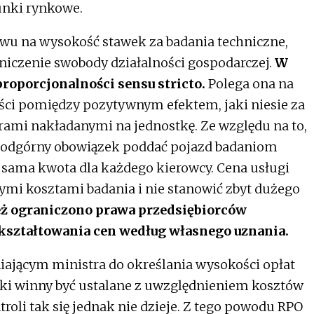
unki rynkowe.
ywu na wysokość stawek za badania techniczne,
niczenie swobody działalności gospodarczej.
W
proporcjonalności sensu stricto.
Polega ona na
ci pomiędzy pozytywnym efektem, jaki niesie za
arami nakładanymi na jednostkę. Ze względu na to,
 odgórny obowiązek poddać pojazd badaniom
a sama kwota dla każdego kierowcy. Cena usługi
ymi kosztami badania i nie stanowić zbyt dużego
eż ograniczono prawa przedsiębiorców
 kształtowania cen według własnego uznania.
ającym ministra do określania wysokości opłat
wki winny być ustalane z uwzględnieniem kosztów
troli tak się jednak nie dzieje. Z tego powodu RPO