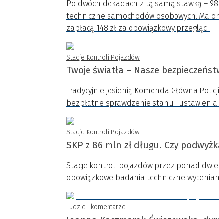
Po dwóch dekadach z tą samą stawką – 98 
techniczne samochodów osobowych. Ma ona w
zapłacą 148 zł za obowiązkowy przegląd.
Stacje Kontroli Pojazdów
Twoje światła – Nasze bezpieczeńst
Tradycyjnie jesienią Komenda Główna Policj
bezpłatne sprawdzenie stanu i ustawienia 
Stacje Kontroli Pojazdów
SKP z 86 mln zł długu. Czy podwyżk
Stacje kontroli pojazdów przez ponad dwie
obowiązkowe badania techniczne wyceniane
Ludzie i komentarze