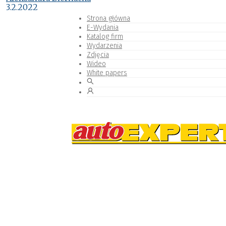
3.2.2022
Strona główna
E-Wydania
Katalog firm
Wydarzenia
Zdjęcia
Wideo
White papers