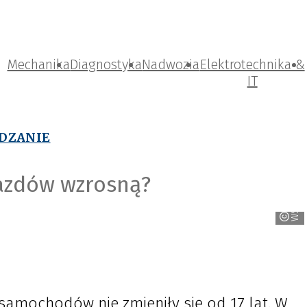
Mechanika
Diagnostyka
Nadwozia
Elektrotechnika &
IT
ĄDZANIE
jazdów wzrosną?
WSOP
amochodów nie zmieniły się od 17 lat. W