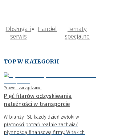
Obsługa i
Handel
Tematy
serwis
specjalne
TOP W KATEGORII
Prawo i zarządzanie
Pięć filarów odzyskiwania
należności w transporcie
W branży TSL każdy dzień zwłoki w
płatności potrafi realnie zachwiać
płynnością finansową firmy. W takich