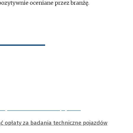
 pozytywnie oceniane przez branżę.
ć opłaty za badania techniczne pojazdów