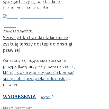
sytuacjach liczy się to, jakie dane i
dokumenty mamy w ręku.
Prawo i zarządzanie
Serwisy blacharsko-lakiernicze
zyskują lepszy dostęp do obsługi
prawnej
Warsztaty zajmujące się naprawami
powypadkowymi zyskały nowe narzędzie,
które pozwala w prosty sposób kierować
spory z ubezpieczycielami do obsługi
prawnej.
WYDARZENIA
więcej
Nasz patronat