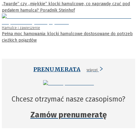
„Twarde” czy „miękkie” klocki hamulcowe, co naprawdę czuć pod
pedałem hamulca? Poradnik Steinhof
Hamulce i zawieszenie
Pełna moc hamowania: klocki hamulcowe dostosowane do potrzeb
ciężkich pojazdów
PRENUMERATA
więcej
Chcesz otrzymać nasze czasopismo?
Zamów prenumeratę