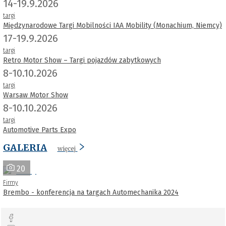
14-19.9.2026
targi
Międzynarodowe Targi Mobilności IAA Mobility (Monachium, Niemcy)
17-19.9.2026
targi
Retro Motor Show – Targi pojazdów zabytkowych
8-10.10.2026
targi
Warsaw Motor Show
8-10.10.2026
targi
Automotive Parts Expo
GALERIA
więcej
20
Firmy
Brembo - konferencja na targach Automechanika 2024