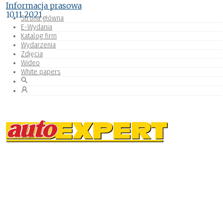
Informacja prasowa
10.11.2021
Strona główna
E-Wydania
Katalog firm
Wydarzenia
Zdjęcia
Wideo
White papers