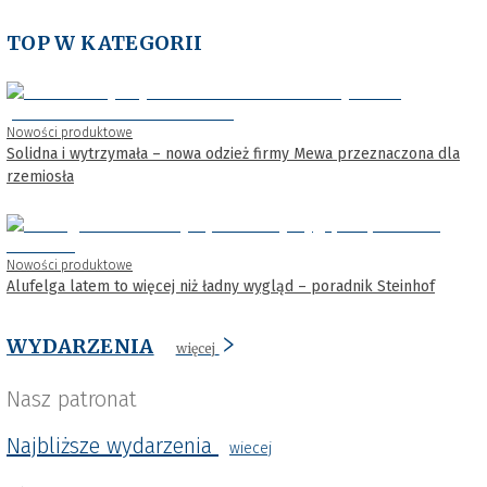
TOP W KATEGORII
Nowości produktowe
Solidna i wytrzymała – nowa odzież firmy Mewa przeznaczona dla
rzemiosła
Nowości produktowe
Alufelga latem to więcej niż ładny wygląd – poradnik Steinhof
WYDARZENIA
więcej
Nasz patronat
Najbliższe wydarzenia
wiecej