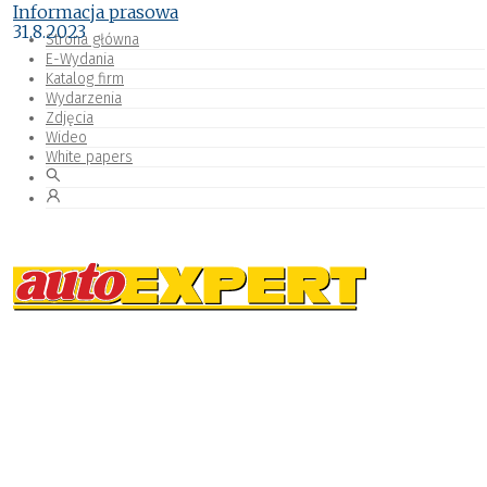
Informacja prasowa
31.8.2023
Strona główna
E-Wydania
Katalog firm
Wydarzenia
Zdjęcia
Wideo
White papers