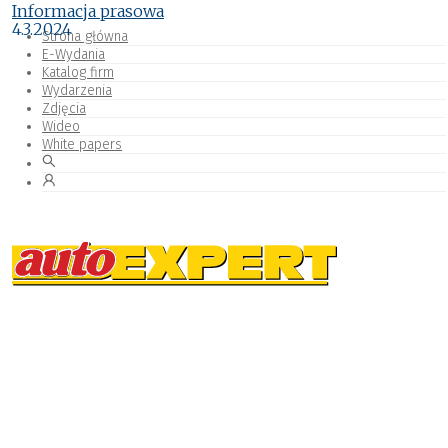
Informacja prasowa
4.3.2024
Strona główna
E-Wydania
Katalog firm
Wydarzenia
Zdjęcia
Wideo
White papers