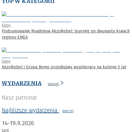
TOP W KATEGORII
Firmy
Podsumowanie Roadshow AkzoNobel: tournée po dwunastu krajach
regionu EMEA
Firmy
AkzoNobel i Grupa Bemo przedłużają współpracę na kolejne 5 lat
WYDARZENIA
więcej
Nasz patronat
Najbliższe wydarzenia
wiecej
14-19.9.2026
targi