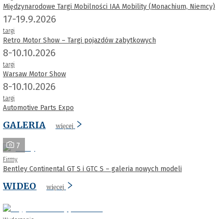
Międzynarodowe Targi Mobilności IAA Mobility (Monachium, Niemcy)
17-19.9.2026
targi
Retro Motor Show – Targi pojazdów zabytkowych
8-10.10.2026
targi
Warsaw Motor Show
8-10.10.2026
targi
Automotive Parts Expo
GALERIA
więcej
7
Firmy
Bentley Continental GT S i GTC S – galeria nowych modeli
WIDEO
więcej