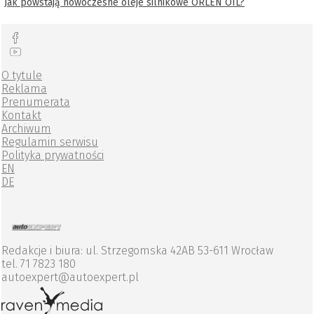
Jak powstają nowoczesne oleje silnikowe ORLEN OIL?
O tytule
Reklama
Prenumerata
Kontakt
Archiwum
Regulamin serwisu
Polityka prywatności
EN
DE
Redakcje i biura: ul. Strzegomska 42AB 53-611 Wrocław
tel. 71 7823 180
autoexpert@autoexpert.pl