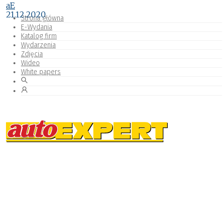
aE
21.12.2020
Strona główna
E-Wydania
Katalog firm
Wydarzenia
Zdjęcia
Wideo
White papers