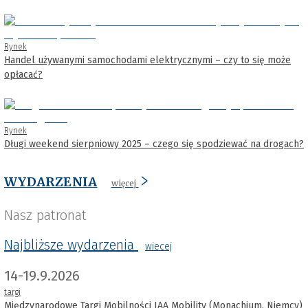
Rynek
Handel używanymi samochodami elektrycznymi – czy to się może
opłacać?
Rynek
Długi weekend sierpniowy 2025 – czego się spodziewać na drogach?
WYDARZENIA
więcej
Nasz patronat
Najbliższe wydarzenia
wiecej
14-19.9.2026
targi
Międzynarodowe Targi Mobilności IAA Mobility (Monachium, Niemcy)