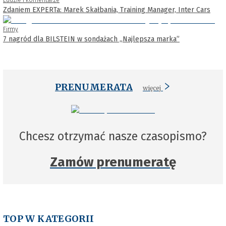
Ludzie i komentarze
Zdaniem EXPERTa: Marek Skałbania, Training Manager, Inter Cars
Firmy
7 nagród dla BILSTEIN w sondażach „Najlepsza marka”
PRENUMERATA
więcej
Chcesz otrzymać nasze czasopismo?
Zamów prenumeratę
TOP W KATEGORII