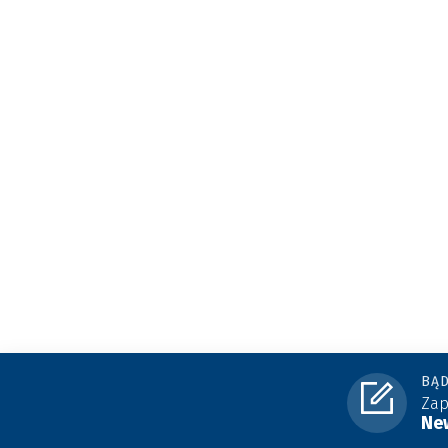
BĄD
Zap
New