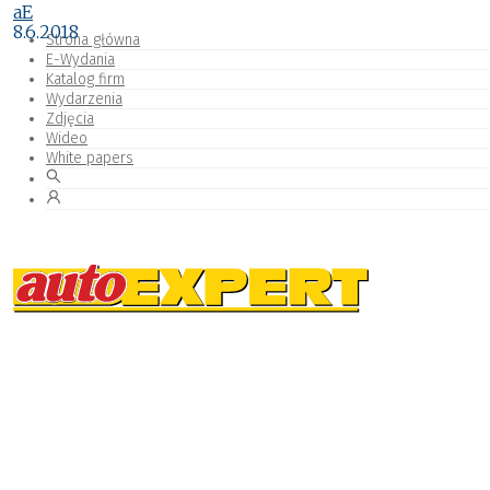
aE
8.6.2018
Strona główna
E-Wydania
Katalog firm
Wydarzenia
Zdjęcia
Wideo
White papers