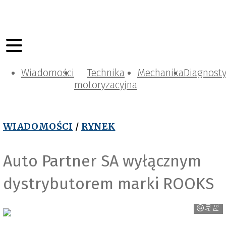
Wiadomości
Technika
Mechanika
Diagnost
motoryzacyjna
WIADOMOŚCI
/
RYNEK
Auto Partner SA wyłącznym
dystrybutorem marki ROOKS
r
A
u
t
o
P
a
r
t
n
e