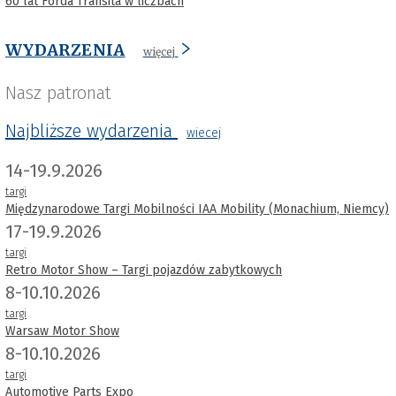
60 lat Forda Transita w liczbach
WYDARZENIA
więcej
Nasz patronat
Najbliższe wydarzenia
wiecej
14-19.9.2026
targi
Międzynarodowe Targi Mobilności IAA Mobility (Monachium, Niemcy)
17-19.9.2026
targi
Retro Motor Show – Targi pojazdów zabytkowych
8-10.10.2026
targi
Warsaw Motor Show
8-10.10.2026
targi
Automotive Parts Expo