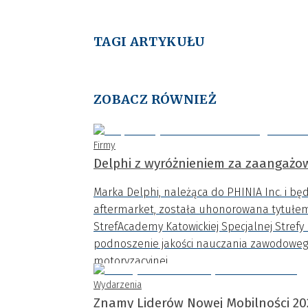
TAGI ARTYKUŁU
ZOBACZ RÓWNIEŻ
Firmy
Delphi z wyróżnieniem za zaangażow
Marka Delphi, należąca do PHINIA Inc. i b
aftermarket, została uhonorowana tytułe
StrefAcademy Katowickiej Specjalnej Stref
podnoszenie jakości nauczania zawodoweg
motoryzacyjnej.
Wydarzenia
Znamy Liderów Nowej Mobilności 20