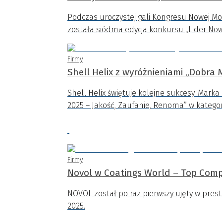
Podczas uroczystej gali Kongresu Nowej Mobi
została siódma edycja konkursu „Lider Nowe
Firmy
Shell Helix z wyróżnieniami „Dobra 
Shell Helix świętuje kolejne sukcesy. Mar
2025 – Jakość, Zaufanie, Renoma” w kategori
Firmy
Novol w Coatings World – Top Comp
NOVOL został po raz pierwszy ujęty w pre
2025.