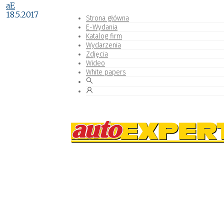
aE
18.5.2017
Strona główna
E-Wydania
Katalog firm
Wydarzenia
Zdjęcia
Wideo
White papers