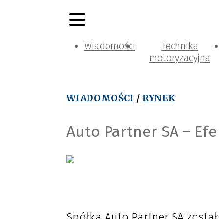
Wiadomości
Technika
motoryzacyjna
WIADOMOŚCI
/
RYNEK
Auto Partner SA – Ef
Spółka Auto Partner SA zosta