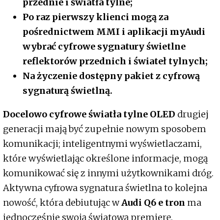
przednie i światła tylne;
Po raz pierwszy klienci mogą za
pośrednictwem MMI i aplikacji myAudi
wybrać cyfrowe sygnatury świetlne
reflektorów przednich i świateł tylnych;
Na życzenie dostępny pakiet z cyfrową
sygnaturą świetlną.
Docelowo cyfrowe światła tylne OLED
drugiej
generacji mają być zupełnie nowym sposobem
komunikacji; inteligentnymi wyświetlaczami,
które wyświetlając określone informacje, mogą
komunikować się z innymi użytkownikami dróg.
Aktywna cyfrowa sygnatura świetlna to kolejna
nowość, która debiutując w
Audi Q6 e tron
ma
jednocześnie swoją światową premierę.