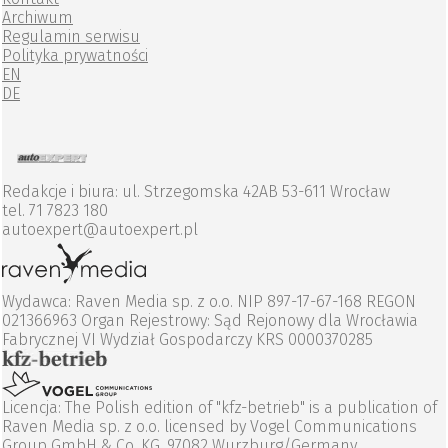
Archiwum
Regulamin serwisu
Polityka prywatności
EN
DE
Redakcje i biura: ul. Strzegomska 42AB 53-611 Wrocław
tel. 71 7823 180
autoexpert@autoexpert.pl
Wydawca: Raven Media sp. z o.o. NIP 897-17-67-168 REGON
021366963 Organ Rejestrowy: Sąd Rejonowy dla Wrocławia
Fabrycznej VI Wydział Gospodarczy KRS 0000370285
Licencja: The Polish edition of "kfz-betrieb" is a publication of
Raven Media sp. z o.o. licensed by Vogel Communications
Group GmbH & Co. KG, 97082 Wurzburg/Germany.