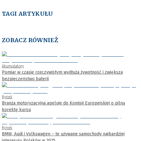
TAGI ARTYKUŁU
ZOBACZ RÓWNIEŻ
Akumulatory
Pomiar w czasie rzeczywistym wydłuża żywotność i zwiększa
bezpieczeństwo baterii
Rynek
Branża motoryzacyjna apeluje do Komisji Europejskiej o pilną
korektę kursu
Rynek
BMW, Audi i Volkswagen – te używane samochody najbardziej
interesują Polaków w 2025