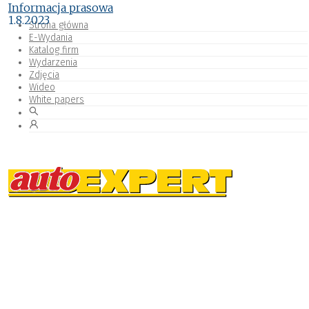
Informacja prasowa
1.8.2023
Strona główna
E-Wydania
Katalog firm
Wydarzenia
Zdjęcia
Wideo
White papers