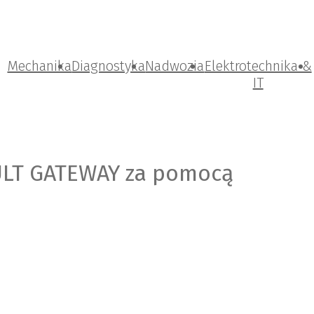
Mechanika
Diagnostyka
Nadwozia
Elektrotechnika &
IT
LT GATEWAY za pomocą