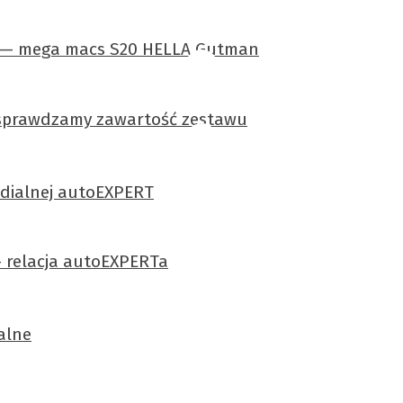
u — mega macs S20 HELLA Gutman
sprawdzamy zawartość zestawu
edialnej autoEXPERT
– relacja autoEXPERTa
alne