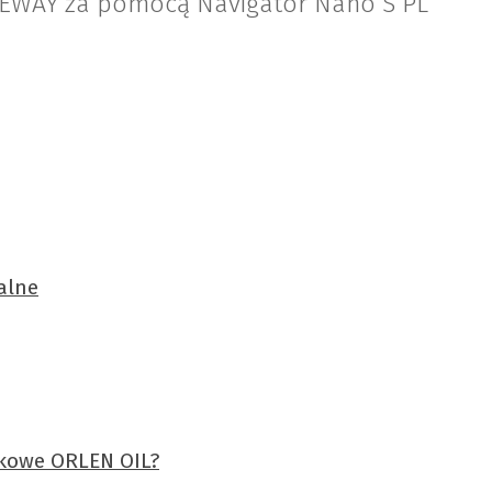
EWAY za pomocą Navigator Nano S PL
alne
ikowe ORLEN OIL?