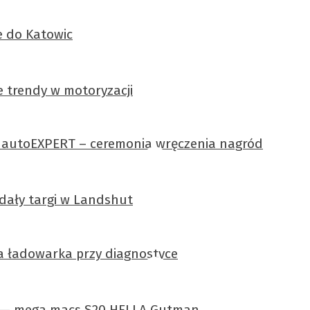
e do Katowic
ne trendy w motoryzacji
j autoEXPERT – ceremonia wręczenia nagród
dały targi w Landshut
a ładowarka przy diagnostyce
u — mega macs S20 HELLA Gutman