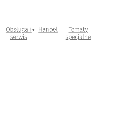
Obsługa i
Handel
Tematy
serwis
specjalne