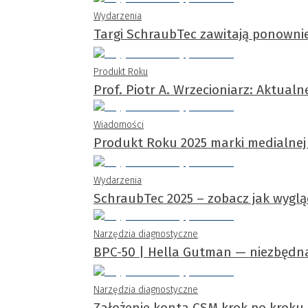
Wydarzenia
Targi SchraubTec zawitają ponowni
Produkt Roku
Prof. Piotr A. Wrzecioniarz: Aktual
Wiadomości
Produkt Roku 2025 marki medialne
Wydarzenia
SchraubTec 2025 – zobacz jak wyglą
Narzędzia diagnostyczne
BPC-50 | Hella Gutman — niezbędn
Narzędzia diagnostyczne
Założenie konta CSM krok po krok