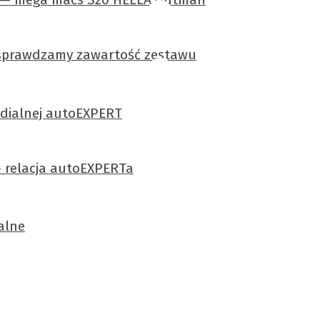
sprawdzamy zawartość zestawu
edialnej autoEXPERT
– relacja autoEXPERTa
alne