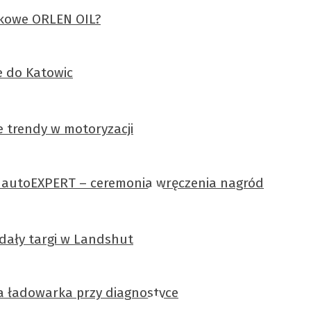
ikowe ORLEN OIL?
e do Katowic
ne trendy w motoryzacji
j autoEXPERT – ceremonia wręczenia nagród
dały targi w Landshut
a ładowarka przy diagnostyce