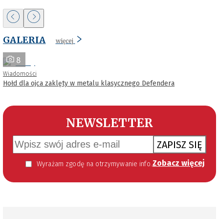
GALERIA
więcej
8
Wiadomości
Hołd dla ojca zaklęty w metalu klasycznego Defendera
NEWSLETTER
ZAPISZ SIĘ
Zobacz więcej
Wyrażam zgodę na otrzymywanie informacji handlowej kierowanej do mnie za pomocą środków komunikacji elektronicznej w szczególności poczty elektronicznej zgodnie z przepisem art. 10 ust 2 ustawy z dnia 18 lipca 2002 roku o świadczeniu usług drogą elektroniczną (Dz. U. 144 z 2002 r. poz. 1204). Zgoda jest dobrowolna, jednak jej wyrażenie jest konieczne, aby otrzymywać newsletter.