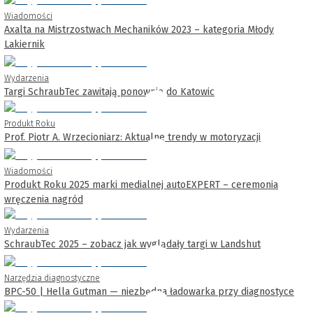
Wiadomości
Axalta na Mistrzostwach Mechaników 2023 – kategoria Młody
Lakiernik
Wydarzenia
Targi SchraubTec zawitają ponownie do Katowic
Produkt Roku
Prof. Piotr A. Wrzecioniarz: Aktualne trendy w motoryzacji
Wiadomości
Produkt Roku 2025 marki medialnej autoEXPERT – ceremonia
wręczenia nagród
Wydarzenia
SchraubTec 2025 – zobacz jak wyglądały targi w Landshut
Narzędzia diagnostyczne
BPC-50 | Hella Gutman — niezbędna ładowarka przy diagnostyce