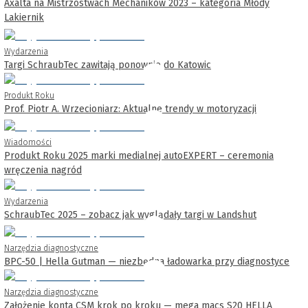
Axalta na Mistrzostwach Mechaników 2023 – kategoria Młody
Lakiernik
Wydarzenia
Targi SchraubTec zawitają ponownie do Katowic
Produkt Roku
Prof. Piotr A. Wrzecioniarz: Aktualne trendy w motoryzacji
Wiadomości
Produkt Roku 2025 marki medialnej autoEXPERT – ceremonia
wręczenia nagród
Wydarzenia
SchraubTec 2025 – zobacz jak wyglądały targi w Landshut
Narzędzia diagnostyczne
BPC-50 | Hella Gutman — niezbędna ładowarka przy diagnostyce
Narzędzia diagnostyczne
Założenie konta CSM krok po kroku — mega macs S20 HELLA