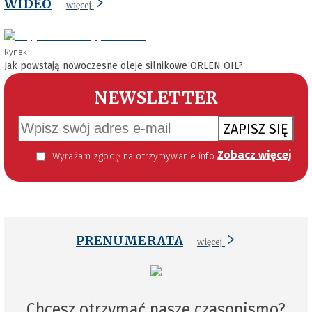
WIDEO
więcej
Rynek
Jak powstają nowoczesne oleje silnikowe ORLEN OIL?
NEWSLETTER
ZAPISZ SIĘ
Zobacz więcej
Wyrażam zgodę na otrzymywanie informacji handlowej kierowanej do mnie za pomocą środków komunikacji elektronicznej w szczególności poczty elektronicznej zgodnie z przepisem art. 10 ust 2 ustawy z dnia 18 lipca 2002 roku o świadczeniu usług drogą elektroniczną (Dz. U. 144 z 2002 r. poz. 1204). Zgoda jest dobrowolna, jednak jej wyrażenie jest konieczne, aby otrzymywać newsletter.
PRENUMERATA
więcej
Chcesz otrzymać nasze czasopismo?