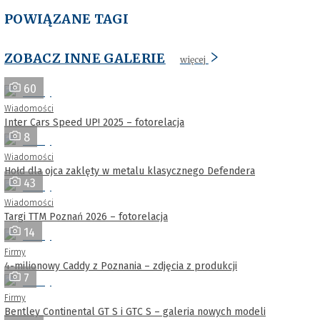
POWIĄZANE TAGI
ZOBACZ INNE GALERIE
więcej
60
Wiadomości
Inter Cars Speed UP! 2025 – fotorelacja
8
Wiadomości
Hołd dla ojca zaklęty w metalu klasycznego Defendera
43
Wiadomości
Targi TTM Poznań 2026 – fotorelacja
14
Firmy
4-milionowy Caddy z Poznania – zdjęcia z produkcji
7
Firmy
Bentley Continental GT S i GTC S – galeria nowych modeli