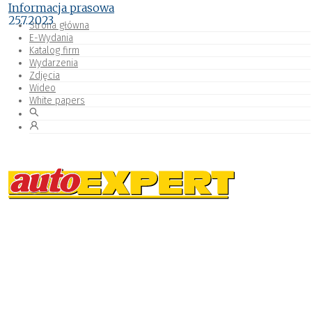
Informacja prasowa
25.7.2023
Strona główna
E-Wydania
Katalog firm
Wydarzenia
Zdjęcia
Wideo
White papers