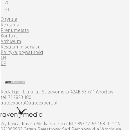
O tytule
Reklama
Prenumerata
Kontakt
Archiwum
Regulamin serwisu
Polityka prywatności
EN
DE
Redakcje i biura: ul. Strzegomska 42AB 53-611 Wrocław
tel. 71 7823 180
autoexpert@autoexpert.pl
Wydawca: Raven Media sp. z o.o. NIP 897-17-67-168 REGON
021366963 Organ Rejestrowy: Sąd Rejonowy dla Wrocławia