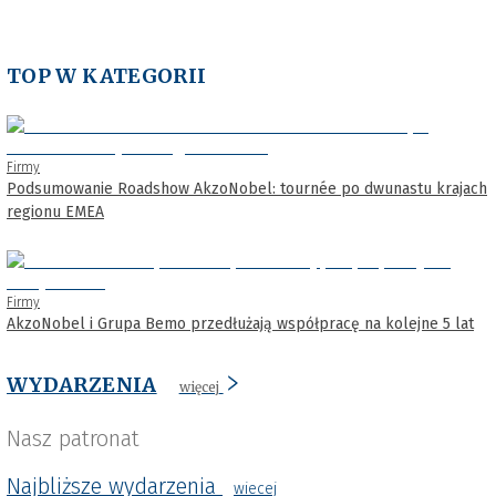
TOP W KATEGORII
Firmy
Podsumowanie Roadshow AkzoNobel: tournée po dwunastu krajach
regionu EMEA
Firmy
AkzoNobel i Grupa Bemo przedłużają współpracę na kolejne 5 lat
WYDARZENIA
więcej
Nasz patronat
Najbliższe wydarzenia
wiecej