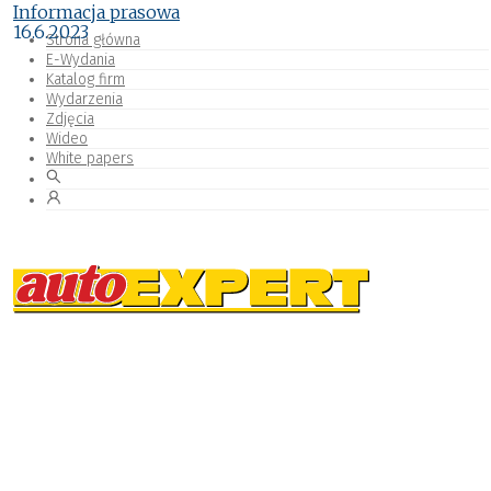
Informacja prasowa
16.6.2023
Strona główna
E-Wydania
Katalog firm
Wydarzenia
Zdjęcia
Wideo
White papers