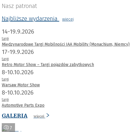
Nasz patronat
Najbliższe wydarzenia
wiecej
14-19.9.2026
targi
Międzynarodowe Targi Mobilności IAA Mobility (Monachium, Niemcy)
17-19.9.2026
targi
Retro Motor Show – Targi pojazdów zabytkowych
8-10.10.2026
targi
Warsaw Motor Show
8-10.10.2026
targi
Automotive Parts Expo
GALERIA
więcej
7