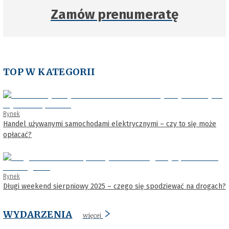
Zamów prenumeratę
TOP W KATEGORII
Rynek
Handel używanymi samochodami elektrycznymi – czy to się może
opłacać?
Rynek
Długi weekend sierpniowy 2025 – czego się spodziewać na drogach?
WYDARZENIA
więcej