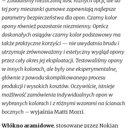
–
Zbadaliśmy niezliczoną ilość różnych opcji, ale do
tej pory mieszanki gumowe zapewniają najlepsze
parametry bezpieczeństwa dla opon. Czarny kolor
opony również pozostanie niezmienny. Oprócz
doskonałych osiągów czarny kolor podstawowy ma
także praktyczne korzyści — nie uwydatnia brudu i
utrzymuje zrównoważony i estetyczny wygląd opony
przez cały okres jej eksploatacji. Testowaliśmy opony
w innych kolorach, ale były one eksperymentalne,
głównie z powodu skomplikowanego procesu
produkcji i wysokich kosztów. Oczywiście, istnieje
możliwość zamówienia indywidualnych opon w
wybranych kolorach i z różnymi wzorami na ścianach
bocznych
– wyjaśnia Matti Morri.
Włókno aramidowe
, stosowane przez Nokian