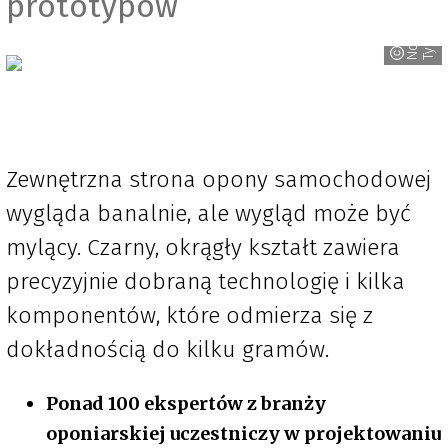
prototypów
N
o
k
i
n
T
y
r
e
a
s
Zewnętrzna strona opony samochodowej
wygląda banalnie, ale wygląd może być
mylący. Czarny, okrągły kształt zawiera
precyzyjnie dobraną technologię i kilka
komponentów, które odmierza się z
dokładnością do kilku gramów.
Ponad 100 ekspertów z branży
oponiarskiej uczestniczy w projektowaniu