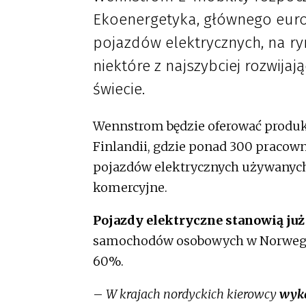
Ekoenergetyka, głównego euro
pojazdów elektrycznych, na r
niektóre z najszybciej rozwija
świecie.
Wennstrom będzie oferować produkt
Finlandii, gdzie ponad 300 pracown
pojazdów elektrycznych używanych 
komercyjne.
Pojazdy elektryczne stanowią ju
samochodów osobowych w Norwegii,
60%.
–
W krajach nordyckich kierowcy
wyka