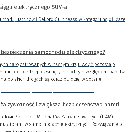
asięgu elektrycznego SUV-a
j marki, ustanowił Rekord Guinnessa w kategorii najdłuższej
ubezpieczenia samochodu elektrycznego?
ych zarejestrowanych w naszym kraju wciąż pozostaje
wnaniu do bardziej rozwiniętych pod tym względem państw
na polskich drogach są coraz bardziej widoczne.
ża żywotność i zwiększa bezpieczeństwo baterii
nologii Produkcji i Materiałów Zaawansowanych (IFAM)
ulatorami w samochodach elektrycznych. Rozwiązanie to
h i wydłuża ich żywotność.