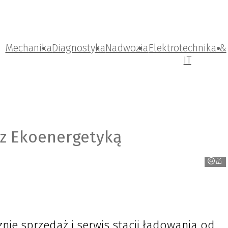
Mechanika
Diagnostyka
Nadwozia
Elektrotechnika &
IT
Ekoenergetyka
 z Ekoenergetyką
ie sprzedaż i serwis stacji ładowania od