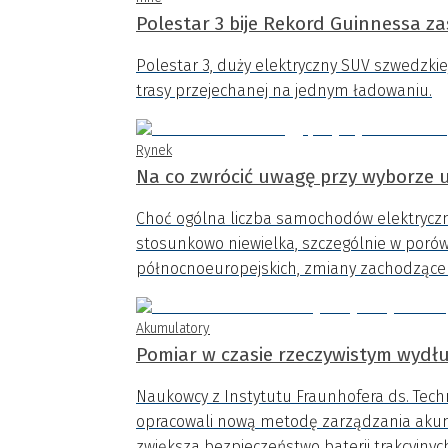
Polestar 3 bije Rekord Guinnessa z
Polestar 3, duży elektryczny SUV szwedzkie
trasy przejechanej na jednym ładowaniu.
Rynek
Na co zwrócić uwagę przy wyborze 
Choć ogólna liczba samochodów elektryczn
stosunkowo niewielka, szczególnie w poró
północnoeuropejskich, zmiany zachodzące 
Akumulatory
Pomiar w czasie rzeczywistym wydłu
Naukowcy z Instytutu Fraunhofera ds. Tech
opracowali nową metodę zarządzania akum
zwiększa bezpieczeństwo baterii trakcyjnyc