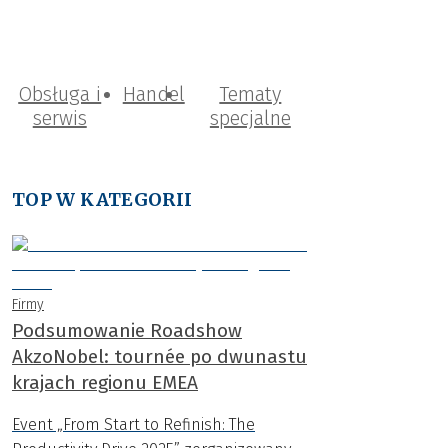
Obsługa i
Handel
Tematy
serwis
specjalne
TOP W KATEGORII
Firmy
Podsumowanie Roadshow
AkzoNobel: tournée po dwunastu
krajach regionu EMEA
Event „From Start to Refinish: The