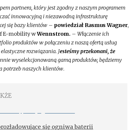
ypem partnera, który jest zgodny z naszym programem
rczać innowacyjną i niezawodną infrastrukturę
ej się bazy klientów
–
powiedział Rasmus Wagner
,
f E-mobility w
Wennstrom.
–
Włączenie ich
tfolio produktów w połączeniu z naszą ofertą usług
lastyczne rozwiązania. J
esteśmy przekonani, że
arannie wyselekcjonowaną gamą produktów, będziemy
a potrzeb naszych klientów
.
AKŻE
ozładowujące się ogniwa baterii