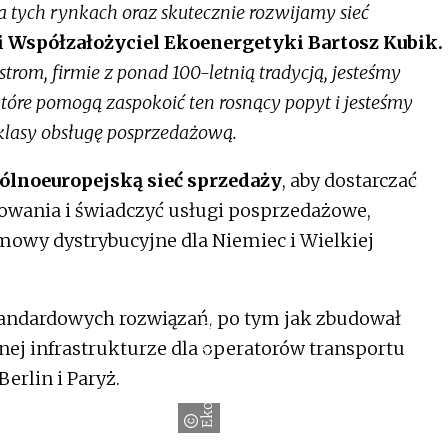
na tych rynkach oraz skutecznie rozwijamy sieć
i Współzałożyciel Ekoenergetyki Bartosz Kubik.
trom, firmie z ponad 100-letnią tradycją, jesteśmy
które pomogą zaspokoić ten rosnący popyt i jesteśmy
klasy obsługę posprzedażową.
gólnoeuropejską sieć sprzedaży
, aby dostarczać
owania i świadczyć usługi posprzedażowe,
mowy dystrybucyjne dla Niemiec i Wielkiej
standardowych rozwiązań, po tym jak zbudował
Ekoenergetyka
nej infrastrukturze dla operatorów transportu
erlin i Paryż.