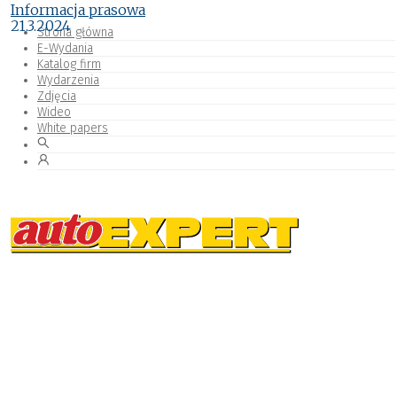
Informacja prasowa
21.3.2024
Strona główna
E-Wydania
Katalog firm
Wydarzenia
Zdjęcia
Wideo
White papers