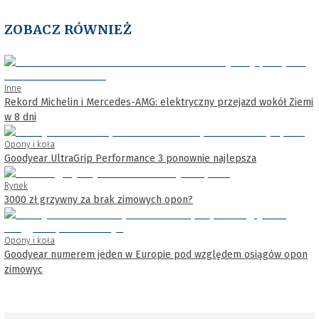
ZOBACZ RÓWNIEŻ
Inne
Rekord Michelin i Mercedes-AMG: elektryczny przejazd wokół Ziemi
w 8 dni
Opony i koła
Goodyear UltraGrip Performance 3 ponownie najlepsza
Rynek
3000 zł grzywny za brak zimowych opon?
Opony i koła
Goodyear numerem jeden w Europie pod względem osiągów opon
zimowyc