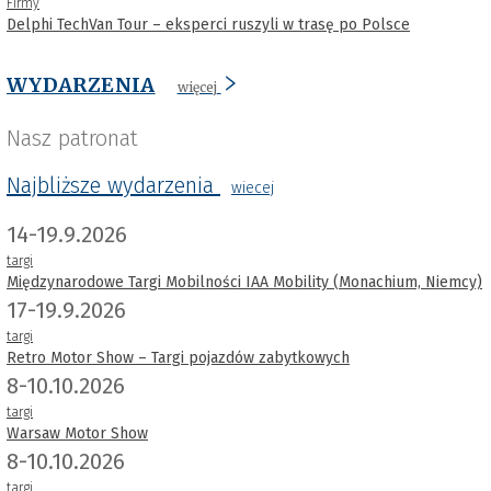
Firmy
Delphi TechVan Tour – eksperci ruszyli w trasę po Polsce
WYDARZENIA
więcej
Nasz patronat
Najbliższe wydarzenia
wiecej
14-19.9.2026
targi
Międzynarodowe Targi Mobilności IAA Mobility (Monachium, Niemcy)
17-19.9.2026
targi
Retro Motor Show – Targi pojazdów zabytkowych
8-10.10.2026
targi
Warsaw Motor Show
8-10.10.2026
targi