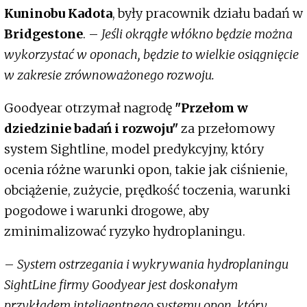
Kuninobu Kadota
, były pracownik działu badań w
Bridgestone
. –
Jeśli okrągłe włókno będzie można
wykorzystać w oponach, będzie to wielkie osiągnięcie
w zakresie zrównoważonego rozwoju.
Goodyear otrzymał nagrodę
"Przełom w
dziedzinie badań i rozwoju"
za przełomowy
system Sightline, model predykcyjny, który
ocenia różne warunki opon, takie jak ciśnienie,
obciążenie, zużycie, prędkość toczenia, warunki
pogodowe i warunki drogowe, aby
zminimalizować ryzyko hydroplaningu.
–
System ostrzegania i wykrywania hydroplaningu
SightLine firmy Goodyear jest doskonałym
przykładem inteligentnego systemu opon, który