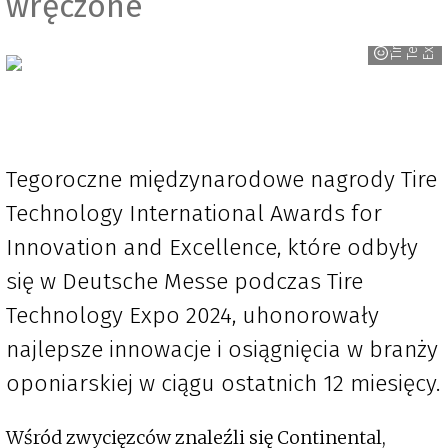
wręczone
y
h
o
T
i
r
e
T
e
c
n
o
l
o
g
E
x
p
Tegoroczne międzynarodowe nagrody Tire
Technology International Awards for
Innovation and Excellence, które odbyły
się w Deutsche Messe podczas Tire
Technology Expo 2024, uhonorowały
najlepsze innowacje i osiągnięcia w branży
oponiarskiej w ciągu ostatnich 12 miesięcy.
Wśród zwycięzców znaleźli się Continental,