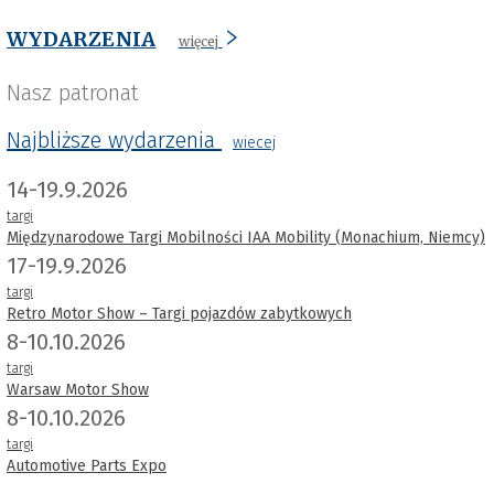
WYDARZENIA
więcej
Nasz patronat
Najbliższe wydarzenia
wiecej
14-19.9.2026
targi
Międzynarodowe Targi Mobilności IAA Mobility (Monachium, Niemcy)
17-19.9.2026
targi
Retro Motor Show – Targi pojazdów zabytkowych
8-10.10.2026
targi
Warsaw Motor Show
8-10.10.2026
targi
Automotive Parts Expo