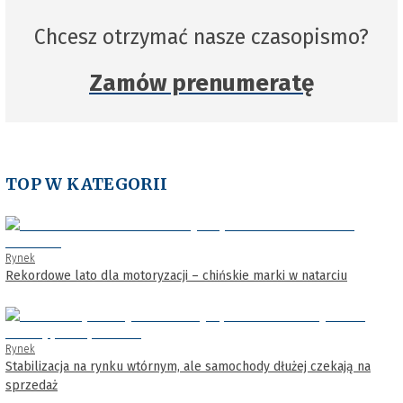
Chcesz otrzymać nasze czasopismo?
Zamów prenumeratę
TOP W KATEGORII
Rynek
Rekordowe lato dla motoryzacji – chińskie marki w natarciu
Rynek
Stabilizacja na rynku wtórnym, ale samochody dłużej czekają na
sprzedaż