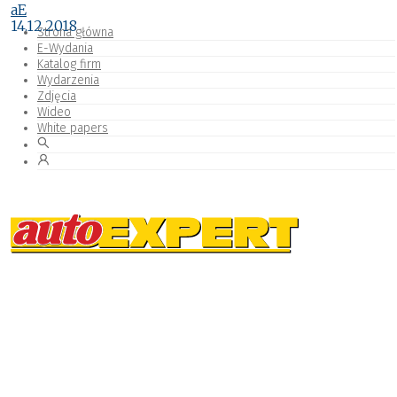
aE
14.12.2018
Strona główna
E-Wydania
Katalog firm
Wydarzenia
Zdjęcia
Wideo
White papers