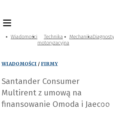
Wiadomości
Technika
Mechanika
Diagnost
motoryzacyjna
WIADOMOŚCI
/
FIRMY
Santander Consumer
Multirent z umową na
finansowanie Omoda i Jaecoo
S
a
n
t
a
n
d
e
r
C
o
n
s
u
m
e
r
M
u
l
t
i
r
e
n
t