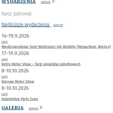
WYDARZENIA
więcej
Nasz patronat
Najbliższe wydarzenia
wiecej
14-19.9.2026
targi
Międzynarodowe Targi Mobilności IAA Mobility (Monachium, Niemcy)
17-19.9.2026
targi
Retro Motor Show – Targi pojazdów zabytkowych
8-10.10.2026
targi
Warsaw Motor Show
8-10.10.2026
targi
Automotive Parts Expo
GALERIA
więcej