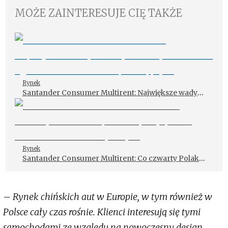
MOŻE ZAINTERESUJE CIĘ TAKŻE
Rynek
Santander Consumer Multirent: Największe wady
elektryka to wysoka cena i ograniczona liczba
stacji ładujących
Rynek
Santander Consumer Multirent: Co czwarty Polak
chce produkcji wyłącznie samochodów
elektrycznych
–
Rynek chińskich aut w Europie, w tym również w
Polsce cały czas rośnie. Klienci interesują się tymi
samochodami ze względu na nowoczesny design,