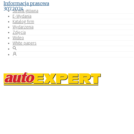
Informacja prasowa
30.7.2024
Strona główna
E-Wydania
Katalog firm
Wydarzenia
Zdjęcia
Wideo
White papers