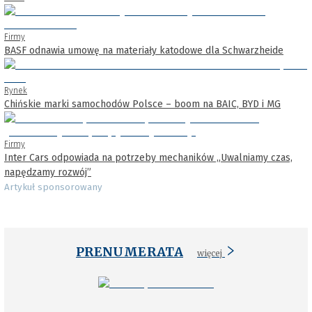
Firmy
BASF odnawia umowę na materiały katodowe dla Schwarzheide
Rynek
Chińskie marki samochodów Polsce – boom na BAIC, BYD i MG
Firmy
Inter Cars odpowiada na potrzeby mechaników „Uwalniamy czas,
napędzamy rozwój”
Artykuł sponsorowany
PRENUMERATA
więcej