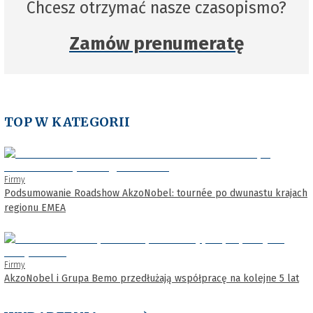
Chcesz otrzymać nasze czasopismo?
Zamów prenumeratę
TOP W KATEGORII
Firmy
Podsumowanie Roadshow AkzoNobel: tournée po dwunastu krajach
regionu EMEA
Firmy
AkzoNobel i Grupa Bemo przedłużają współpracę na kolejne 5 lat