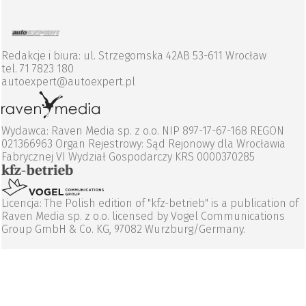
Redakcje i biura: ul. Strzegomska 42AB 53-611 Wrocław
tel. 71 7823 180
autoexpert@autoexpert.pl
Wydawca: Raven Media sp. z o.o. NIP 897-17-67-168 REGON
021366963 Organ Rejestrowy: Sąd Rejonowy dla Wrocławia
Fabrycznej VI Wydział Gospodarczy KRS 0000370285
Licencja: The Polish edition of "kfz-betrieb" is a publication of
Raven Media sp. z o.o. licensed by Vogel Communications
Group GmbH & Co. KG, 97082 Wurzburg/Germany.