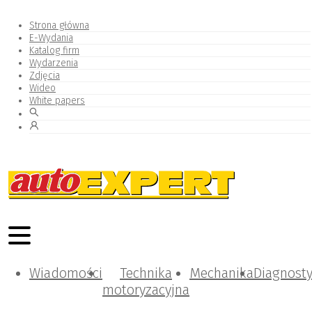
Strona główna
E-Wydania
Katalog firm
Wydarzenia
Zdjęcia
Wideo
White papers
Wiadomości
Technika
Mechanika
Diagnost
motoryzacyjna