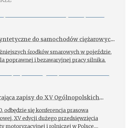
syntetyczne do samochodów ciężarowych
ważniejszych środków smarowych w pojeździe,
a poprawnej i bezawaryjnej pracy silnika.
rająca zapisy do XV Ogólnopolskich
:00, odbędzie się konferencja prasowa
zowej, XV edycji dużego przedsięwzięcia
 motoryzacyjnej i rolniczej w Polsce,