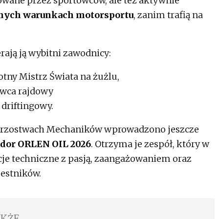
owane przez sportowców, ale też aktywnie
lnych warunkach motorsportu
, zanim trafią na
rają ją wybitni zawodnicy:
tny Mistrz Świata na żużlu,
wca rajdowy
driftingowy.
trzostwach Mechaników wprowadzono jeszcze
dor ORLEN OIL 2026
. Otrzyma je zespół, który w
je techniczne z pasją, zaangażowaniem oraz
zestników.
AKŻE