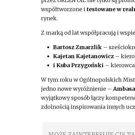
przez ORLEN OIL nie tylko są prom
współtworzone i
testowane w rea
rynek.
Z marką od lat współpracują i wspie
Bartosz Zmarzlik
– sześciokro
Kajetan Kajetanowicz
– kiero
i Kuba Przygoński
– kierowca 
W tym roku w Ogólnopolskich Mis
jedno nowe wyróżnienie –
Ambasa
wyjątkowy sposób łączy kompetenc
zdolnością inspirowania innych uc
MOŻE ZAINTERESUJE CIĘ T