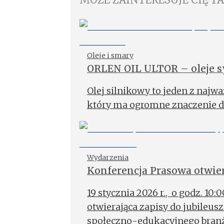
Oleje i smary
ORLEN OIL ULTOR – oleje 
5W-XX/10W40
Olej silnikowy to jeden z naj
który ma ogromne znaczenie dl
Wydarzenia
Konferencja Prasowa otwie
Mistrzostw Mechaników
19 stycznia 2026 r., o godz. 10
otwierająca zapisy do jubileus
społeczno-edukacyjnego branży