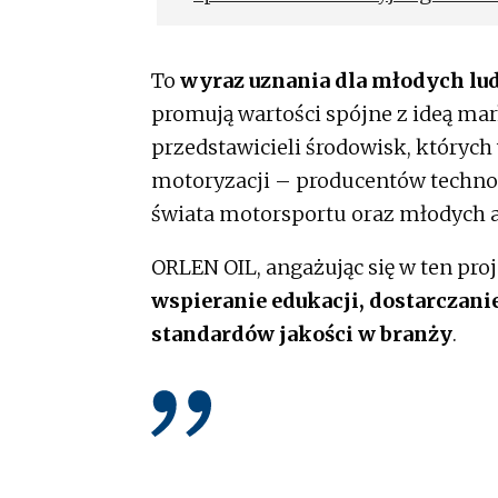
realizowanego od 5 lat we wsp
ORLEN OIL.
To
wyraz uznania dla młodych lu
promują wartości spójne z ideą ma
przedstawicieli środowisk, których
motoryzacji – producentów technolo
świata motorsportu oraz młodych 
ORLEN OIL, angażując się w ten proje
wspieranie edukacji, dostarczan
standardów jakości w branży
.