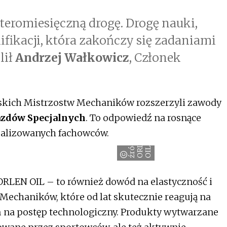
zteromiesięczną drogę. Drogę nauki,
fikacji, która zakończy się zadaniami
lił
Andrzej Wałkowicz
, Członek
lskich Mistrzostw Mechaników rozszerzyli zawody
zdów Specjalnych
. To odpowiedź na rosnące
jalizowanych fachowców.
ź
r
ó
d
ł
o
:
O
R
E
N
O
I
L
L
ORLEN OIL – to również dowód na elastyczność i
echaników, które od lat skutecznie reagują na
 na postęp technologiczny. Produkty wytwarzane