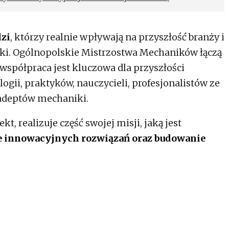
ółpracy z partnerem strategicznym – z firmą
dzi
, którzy realnie wpływają na przyszłość branży i
rki. Ogólnopolskie Mistrzostwa Mechaników łączą
 współpraca jest kluczowa dla przyszłości
gii, praktyków, nauczycieli, profesjonalistów ze
adeptów mechaniki.
kt, realizuje część swojej misji, jaką jest
ie innowacyjnych rozwiązań oraz budowanie