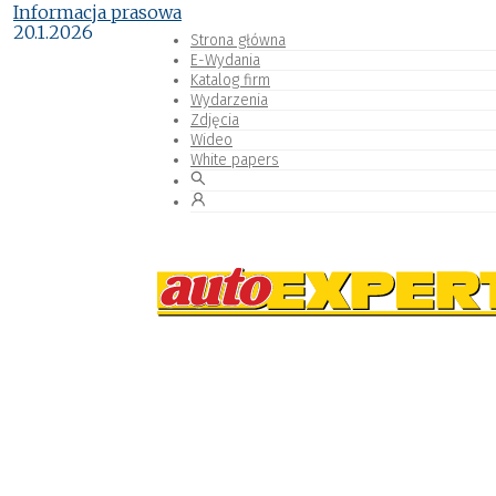
Informacja prasowa
20.1.2026
Strona główna
E-Wydania
Katalog firm
Wydarzenia
Zdjęcia
Wideo
White papers