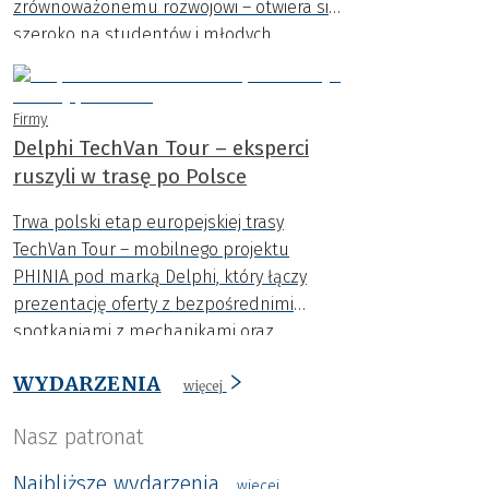
zrównoważonemu rozwojowi – otwiera się
szeroko na studentów i młodych
innowatorów..
Firmy
Delphi TechVan Tour – eksperci
ruszyli w trasę po Polsce
Trwa polski etap europejskiej trasy
TechVan Tour – mobilnego projektu
PHINIA pod marką Delphi, który łączy
prezentację oferty z bezpośrednimi
spotkaniami z mechanikami oraz
przedstawicielami warsztatów i hurtowni
WYDARZENIA
motoryzacyjnych.
więcej
Nasz patronat
Najbliższe wydarzenia
wiecej