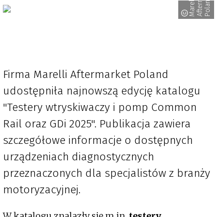
M
a
r
e
l
l
i
A
f
t
e
r
m
a
r
k
e
P
o
l
a
n
d
Firma Marelli Aftermarket Poland
udostępniła najnowszą edycję katalogu
"Testery wtryskiwaczy i pomp Common
Rail oraz GDi 2025". Publikacja zawiera
szczegółowe informacje o dostępnych
urządzeniach diagnostycznych
przeznaczonych dla specjalistów z branży
motoryzacyjnej.
W katalogu znalazły się m.in.
testery