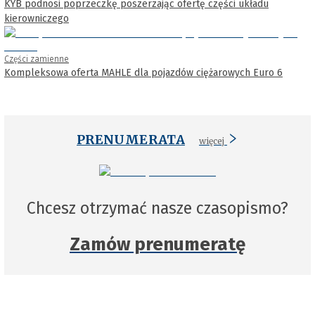
KYB podnosi poprzeczkę poszerzając ofertę części układu
kierowniczego
Części zamienne
Kompleksowa oferta MAHLE dla pojazdów ciężarowych Euro 6
PRENUMERATA
więcej
Chcesz otrzymać nasze czasopismo?
Zamów prenumeratę