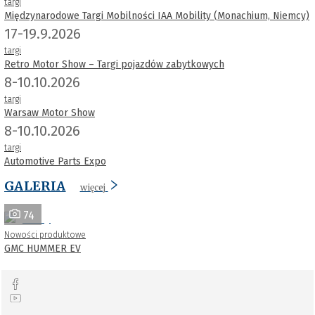
targi
Międzynarodowe Targi Mobilności IAA Mobility (Monachium, Niemcy)
17-19.9.2026
targi
Retro Motor Show – Targi pojazdów zabytkowych
8-10.10.2026
targi
Warsaw Motor Show
8-10.10.2026
targi
Automotive Parts Expo
GALERIA
więcej
74
Nowości produktowe
GMC HUMMER EV