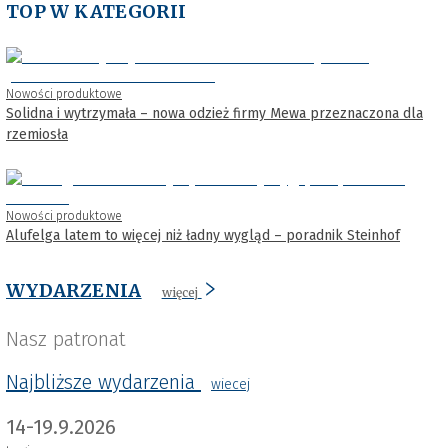
TOP W KATEGORII
Nowości produktowe
Solidna i wytrzymała – nowa odzież firmy Mewa przeznaczona dla
rzemiosła
Nowości produktowe
Alufelga latem to więcej niż ładny wygląd – poradnik Steinhof
WYDARZENIA
więcej
Nasz patronat
Najbliższe wydarzenia
wiecej
14-19.9.2026