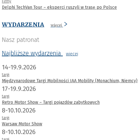
Firmy
Delphi TechVan Tour – eksperci ruszyli w trasę po Polsce
WYDARZENIA
więcej
Nasz patronat
Najbliższe wydarzenia
wiecej
14-19.9.2026
targi
Międzynarodowe Targi Mobilności IAA Mobility (Monachium, Niemcy)
17-19.9.2026
targi
Retro Motor Show – Targi pojazdów zabytkowych
8-10.10.2026
targi
Warsaw Motor Show
8-10.10.2026
targi