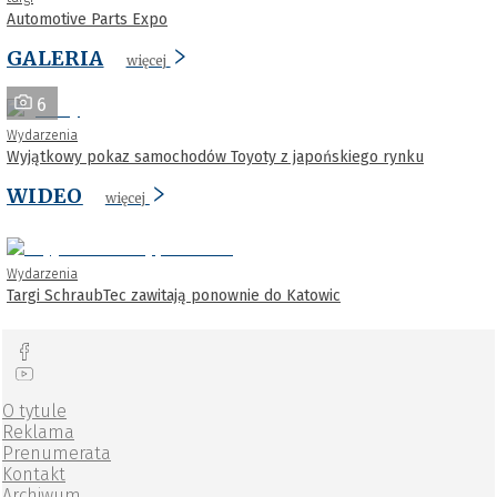
Automotive Parts Expo
GALERIA
więcej
6
Wydarzenia
Wyjątkowy pokaz samochodów Toyoty z japońskiego rynku
WIDEO
więcej
Wydarzenia
Targi SchraubTec zawitają ponownie do Katowic
O tytule
Reklama
Prenumerata
Kontakt
Archiwum