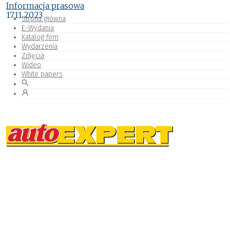
Informacja prasowa
17.11.2023
Strona główna
E-Wydania
Katalog firm
Wydarzenia
Zdjęcia
Wideo
White papers