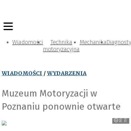
Wiadomości
Technika
Mechanika
Diagnost
motoryzacyjna
WIADOMOŚCI
/
WYDARZENIA
Muzeum Motoryzacji w
Poznaniu ponownie otwarte
i
M
u
z
e
u
m
m
o
t
o
r
y
z
a
c
j