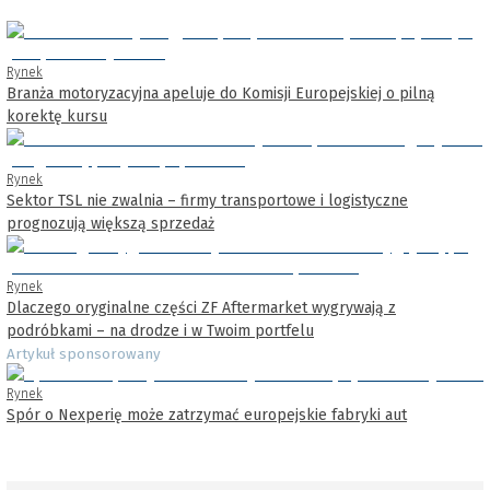
Rynek
Branża motoryzacyjna apeluje do Komisji Europejskiej o pilną
korektę kursu
Rynek
Sektor TSL nie zwalnia – firmy transportowe i logistyczne
prognozują większą sprzedaż
Rynek
Dlaczego oryginalne części ZF Aftermarket wygrywają z
podróbkami – na drodze i w Twoim portfelu
Artykuł sponsorowany
Rynek
Spór o Nexperię może zatrzymać europejskie fabryki aut