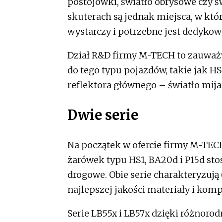
postojówki, światło obrysowe czy ś
skuterach są jednak miejsca, w k
wystarczy i potrzebne jest dedykow
Dział R&D firmy M-TECH to zauważy
do tego typu pojazdów, takie jak HS
reflektora głównego – światło mija
Dwie serie
Na początek w ofercie firmy M-TEC
żarówek typu HS1, BA20d i P15d sto
drogowe. Obie serie charakteryzuj
najlepszej jakości materiały i kom
Serie LB55x i LB57x dzięki różnorod