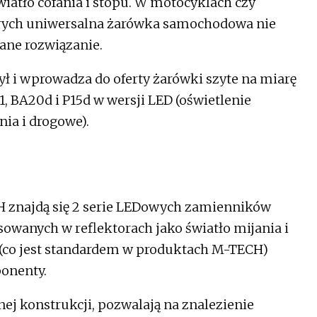
wiatło cofania i stopu. W motocyklach czy
tórych uniwersalna żarówka samochodowa nie
ane rozwiązanie.
ł i wprowadza do oferty żarówki szyte na miarę
1, BA20d i P15d w wersji LED (oświetlenie
nia i drogowe).
H znajdą się 2 serie LEDowych zamienników
sowanych w reflektorach jako światło mijania i
ą (co jest standardem w produktach M-TECH)
ponenty.
nej konstrukcji, pozwalają na znalezienie