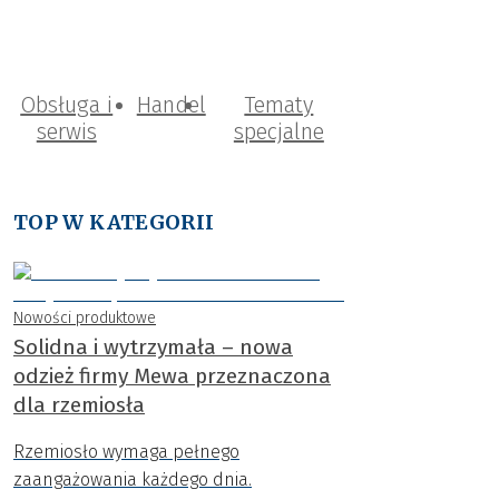
Obsługa i
Handel
Tematy
serwis
specjalne
TOP W KATEGORII
Nowości produktowe
Solidna i wytrzymała – nowa
odzież firmy Mewa przeznaczona
dla rzemiosła
Rzemiosło wymaga pełnego
zaangażowania każdego dnia.