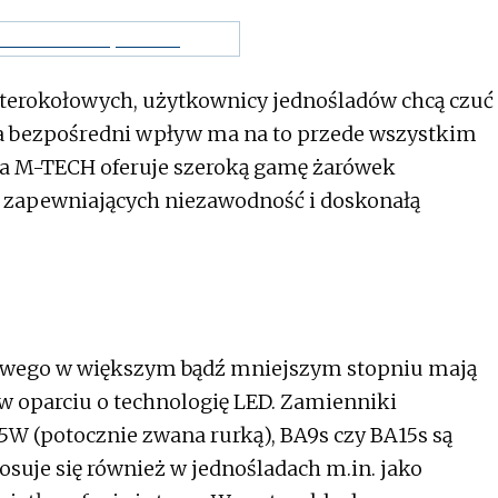
terokołowych, użytkownicy jednośladów chcą czuć
, a bezpośredni wpływ ma na to przede wszystkim
rma M-TECH oferuje szeroką gamę żarówek
zapewniających niezawodność i doskonałą
owego w większym bądź mniejszym stopniu mają
 oparciu o technologię LED. Zamienniki
W (potocznie zwana rurką), BA9s czy BA15s są
suje się również w jednośladach m.in. jako