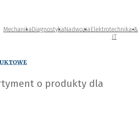
Mechanika
Diagnostyka
Nadwozia
Elektrotechnika &
IT
DUKTOWE
rtyment o produkty dla