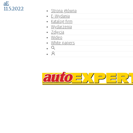
aE
11.5.2022
Strona główna
E-Wydania
Katalog firm
Wydarzenia
Zdjęcia
Wideo
White papers