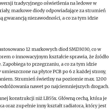
ersji tradycyjnego oświetlenia na ledowe w
eriały, markowe diody odpowiadające za strumień
są gwarancją niezawodności, a co za tym idzie
 zastosowano 12 markowych diod SMD3030, co w
rem o innowacyjnym kształcie sprawia, że źródło
 Zapobiega to przegrzaniu, a co za tym idzie
 umieszczone na płytce PCB po 6 z każdej strony,
aniem. Strumień świetlny na poziomie max. 1200
odróżowania nawet po najciemniejszych drogach.
nnej konstrukcji niż LB55x. Główną cechą, która je
 oraz zupełnie inny kształt radiatora, który jest