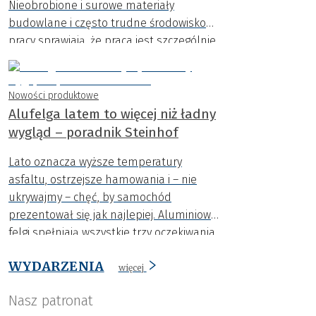
Nieobrobione i surowe materiały
budowlane i często trudne środowisko
pracy sprawiają, że praca jest szczególnie
wymagająca.
Nowości produktowe
Alufelga latem to więcej niż ładny
wygląd – poradnik Steinhof
Lato oznacza wyższe temperatury
asfaltu, ostrzejsze hamowania i – nie
ukrywajmy – chęć, by samochód
prezentował się jak najlepiej. Aluminiowe
felgi spełniają wszystkie trzy oczekiwania
naraz: poprawiają chłodzenie hamulców i
WYDARZENIA
bezpieczeństwo jazdy, odciążają
więcej
zawieszenie, a przy tym podkreślają styl
Nasz patronat
auta.