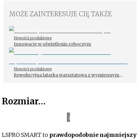
MOŻE ZAINTERESUJE CIĘ TAKŻE
Nowości produktowe
Innowacje w oświetleniu roboczym
Nowości produktowe
Rewolucyjna latarka warsztatowa z wymiennym
akumulatorem i światłem UV
Rozmiar…
H
M
-
T
E
C
LSPRO SMART to
prawdopodobnie najmniejszy