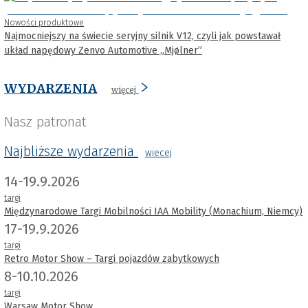
Nowości produktowe
Najmocniejszy na świecie seryjny silnik V12, czyli jak powstawał
układ napędowy Zenvo Automotive „Mjølner”
WYDARZENIA
więcej
Nasz patronat
Najbliższe wydarzenia
wiecej
14-19.9.2026
targi
Międzynarodowe Targi Mobilności IAA Mobility (Monachium, Niemcy)
17-19.9.2026
targi
Retro Motor Show – Targi pojazdów zabytkowych
8-10.10.2026
targi
Warsaw Motor Show