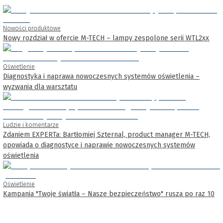
Nowości produktowe
Nowy rozdział w ofercie M-TECH – lampy zespolone serii WTL2xx
Oświetlenie
Diagnostyka i naprawa nowoczesnych systemów oświetlenia –
wyzwania dla warsztatu
Ludzie i komentarze
Zdaniem EXPERTa: Bartłomiej Szternal, product manager M-TECH,
opowiada o diagnostyce i naprawie nowoczesnych systemów
oświetlenia
Oświetlenie
Kampania "Twoje światła – Nasze bezpieczeństwo" rusza po raz 10