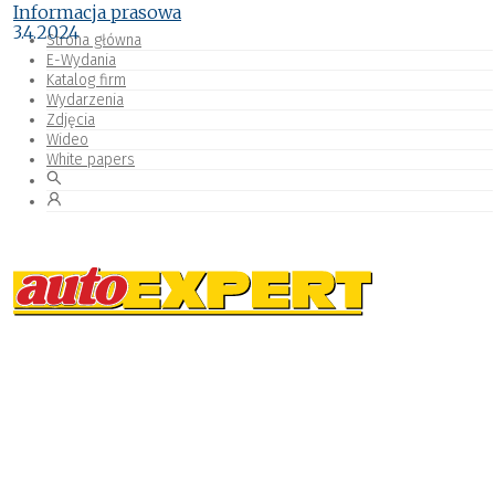
Informacja prasowa
3.4.2024
Strona główna
E-Wydania
Katalog firm
Wydarzenia
Zdjęcia
Wideo
White papers