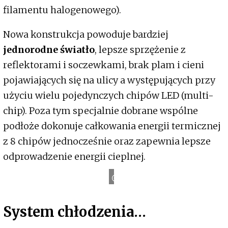
filamentu halogenowego).
Nowa konstrukcja powoduje bardziej
jednorodne światło
, lepsze sprzężenie z
reflektorami i soczewkami, brak plam i cieni
pojawiających się na ulicy a występujących przy
użyciu wielu pojedynczych chipów LED (multi-
chip). Poza tym specjalnie dobrane wspólne
podłoże dokonuje całkowania energii termicznej
z 8 chipów jednocześnie oraz zapewnia lepsze
odprowadzenie energii cieplnej.
H
M
-
T
E
C
System chłodzenia…