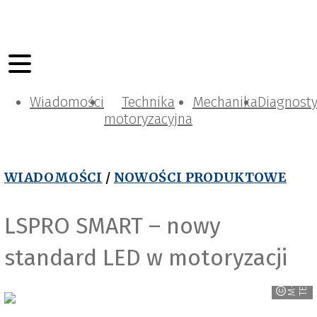
Wiadomości
Technika
Mechanika
Diagnost
motoryzacyjna
WIADOMOŚCI
/
NOWOŚCI PRODUKTOWE
LSPRO SMART – nowy
standard LED w motoryzacji
H
M
-
T
E
C