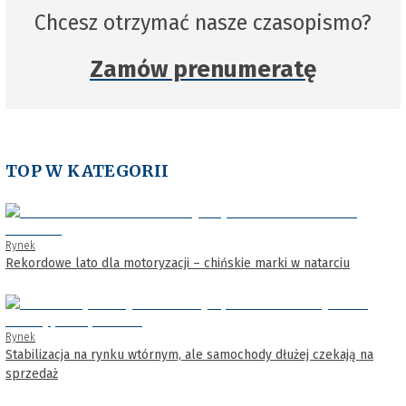
Chcesz otrzymać nasze czasopismo?
Zamów prenumeratę
TOP W KATEGORII
Rynek
Rekordowe lato dla motoryzacji – chińskie marki w natarciu
Rynek
Stabilizacja na rynku wtórnym, ale samochody dłużej czekają na
sprzedaż