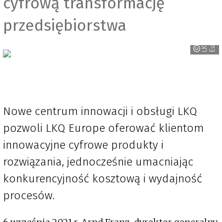
cyfrową transformację
przedsiębiorstwa
e
L
K
Q
E
u
r
o
p
Nowe centrum innowacji i obsługi LKQ
pozwoli LKQ Europe oferować klientom
innowacyjne cyfrowe produkty i
rozwiązania, jednocześnie umacniając
konkurencyjność kosztową i wydajność
procesów.