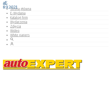
aE
8.9.2021
Strona główna
E-Wydania
Katalog firm
Wydarzenia
Zdjęcia
Wideo
White papers