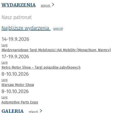
WYDARZENIA
więcej
Nasz patronat
Najbliższe wydarzenia
wiecej
14-19.9.2026
targi
Międzynarodowe Targi Mobilności IAA Mobility (Monachium, Niemcy)
17-19.9.2026
targi
Retro Motor Show – Targi pojazdów zabytkowych
8-10.10.2026
targi
Warsaw Motor Show
8-10.10.2026
targi
Automotive Parts Expo
GALERIA
więcej