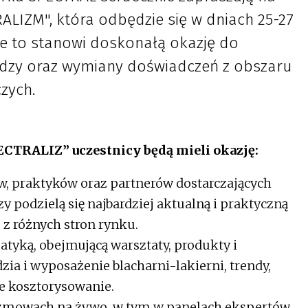
LIZM", która odbędzie się w dniach 25-27
ie to stanowi doskonałą okazję do
edzy oraz wymiany doświadczeń z obszaru
zych.
PECTRALIZ” uczestnicy będą mieli okazję:
w, praktyków oraz partnerów dostarczających
y podzielą się najbardziej aktualną i praktyczną
z różnych stron rynku.
atyką, obejmującą warsztaty, produkty i
zia i wyposażenie blacharni-lakierni, trendy,
e kosztorysowanie.
rozmowach na żywo, w tym w panelach ekspertów,