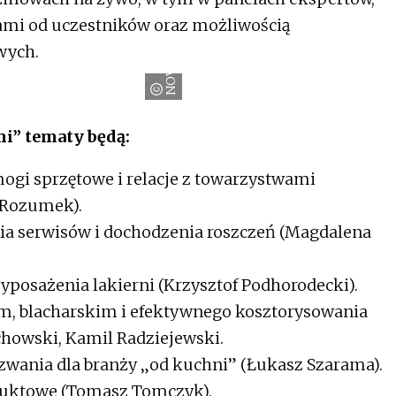
ami od uczestników oraz możliwością
wych.
NOVOL
i” tematy będą:
ogi sprzętowe i relacje z towarzystwami
 Rozumek).
a serwisów i dochodzenia roszczeń (Magdalena
wyposażenia lakierni (Krzysztof Podhorodecki).
ym, blacharskim i efektywnego kosztorysowania
chowski, Kamil Radziejewski.
zwania dla branży „od kuchni” (Łukasz Szarama).
duktowe (Tomasz Tomczyk).