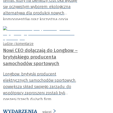
temat, który na pierwszy rzut oka wydaje
się oczywistym wyborem: ekologiczna
alternatywa dla produkcji nowych
komponentów oraz korzystna opcja
finansowa dla kierowców.
Ludzie i komentarze
Nowi CEO dołączają do Longbow –
brytyjskiego producenta
samochodów sportowych
Longbow, brytyjski producent
elektrycznych samochodów sportowych,
powiększa skład swojego zarządu: do
współpracy zaproszeni zostali byli
prezesi trzech dużych firm
motoryzacyjnych: Lotus, McLaren i Alpine
WYDARZENIA
– Dan Balmer, Mike Flewitt oraz Michael
więcej