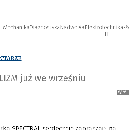
Mechanika
Diagnostyka
Nadwozia
Elektrotechnika &
IT
ENTARZE
IZM już we wrześniu
NOVOL
arka SPECTRAL serdecznie zapraszają na