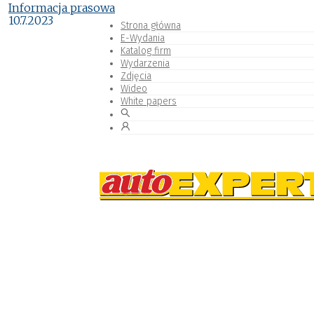
Informacja prasowa
10.7.2023
Strona główna
E-Wydania
Katalog firm
Wydarzenia
Zdjęcia
Wideo
White papers