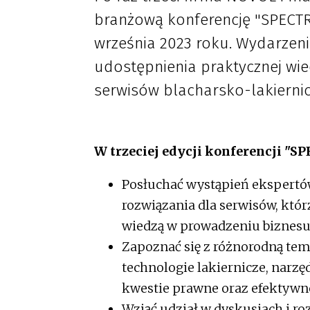
branżową konferencję "SPECTRA
września 2023 roku. Wydarzen
udostępnienia praktycznej wi
serwisów blacharsko-lakiernic
W trzeciej edycji konferencji "S
Posłuchać wystąpień ekspertó
rozwiązania dla serwisów, którz
wiedzą w prowadzeniu biznesu 
Zapoznać się z różnorodną tem
technologie lakiernicze, narzęd
kwestie prawne oraz efektywn
Wziąć udział w dyskusjach i 