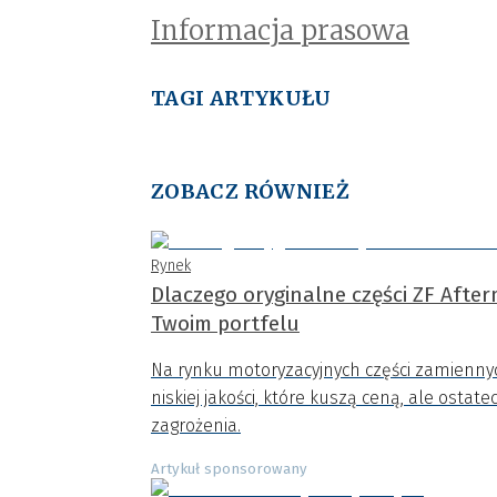
Informacja prasowa
TAGI ARTYKUŁU
ZOBACZ RÓWNIEŻ
Rynek
Dlaczego oryginalne części ZF Afte
Twoim portfelu
Na rynku motoryzacyjnych części zamiennych
niskiej jakości, które kuszą ceną, ale ost
zagrożenia.
Artykuł sponsorowany