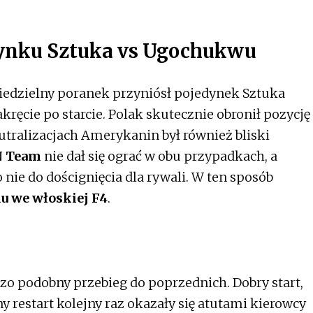
dynku Sztuka vs Ugochukwu
edzielny poranek przyniósł pojedynek Sztuka
ęcie po starcie. Polak skutecznie obronił pozycję
eutralizacjach Amerykanin był również bliski
N Team
nie dał się ograć w obu przypadkach, a
nie do doścignięcia dla rywali. W ten sposób
du we włoskiej F4
.
zo podobny przebieg do poprzednich. Dobry start,
 restart kolejny raz okazały się atutami kierowcy