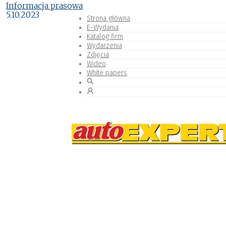
Informacja prasowa
5.10.2023
Strona główna
E-Wydania
Katalog firm
Wydarzenia
Zdjęcia
Wideo
White papers