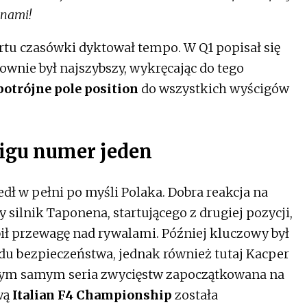
z nami!
tu czasówki dyktował tempo. W Q1 popisał się
wnie był najszybszy, wykręcając do tego
potrójne pole position
do wszystkich wyścigów
igu numer jeden
dł w pełni po myśli Polaka. Dobra reakcja na
 silnik Taponena, startującego z drugiej pozycji,
ł przewagę nad rywalami. Później kluczowy był
du bezpieczeństwa, jednak również tutaj Kacper
 Tym samym seria zwycięstw zapoczątkowana na
wą
Italian F4 Championship
została