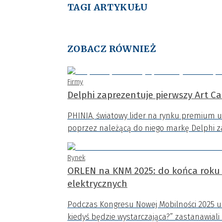
TAGI ARTYKUŁU
ZOBACZ RÓWNIEŻ
Firmy
Delphi zaprezentuje pierwszy Art C
PHINIA, światowy lider na rynku premium u
poprzez należącą do niego markę Delphi zap
Rynek
ORLEN na KNM 2025: do końca roku
elektrycznych
Podczas Kongresu Nowej Mobilności 2025 uc
kiedyś będzie wystarczająca?” zastanawiali 