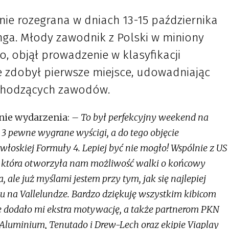
nie rozegrana w dniach 13-15 października
ga. Młody zawodnik z Polski w miniony
, objął prowadzenie w klasyfikacji
ie zdobył pierwsze miejsce, udowadniając
chodzących zawodów.
nie wydarzenia:
– To był perfekcyjny weekend na
 3 pewne wygrane wyścigi, a do tego objęcie
włoskiej Formuły 4. Lepiej być nie mogło! Wspólnie z US
 która otworzyła nam możliwość walki o końcowy
, ale już myślami jestem przy tym, jak się najlepiej
u na Vallelundze. Bardzo dziękuję wszystkim kibicom
e dodało mi ekstra motywację, a także partnerom PKN
luminium, Tenutado i Drew-Lech oraz ekipie Viaplay