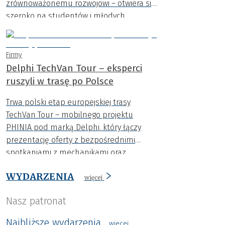
zrównoważonemu rozwojowi – otwiera się
szeroko na studentów i młodych
innowatorów..
Firmy
Delphi TechVan Tour – eksperci
ruszyli w trasę po Polsce
Trwa polski etap europejskiej trasy
TechVan Tour – mobilnego projektu
PHINIA pod marką Delphi, który łączy
prezentację oferty z bezpośrednimi
spotkaniami z mechanikami oraz
przedstawicielami warsztatów i hurtowni
WYDARZENIA
motoryzacyjnych.
więcej
Nasz patronat
Najbliższe wydarzenia
wiecej