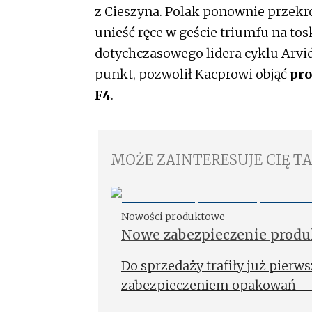
z Cieszyna. Polak ponownie przekroc
unieść ręce w geście triumfu na to
dotychczasowego lidera cyklu Arvid
punkt, pozwolił Kacprowi objąć
pro
F4
.
MOŻE ZAINTERESUJE CIĘ T
Nowości produktowe
Nowe zabezpieczenie prod
Do sprzedaży trafiły już pier
zabezpieczeniem opakowań – 