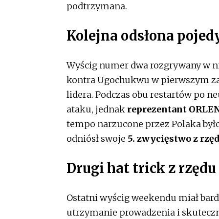
podtrzymana.
Kolejna odsłona poje
Wyścig numer dwa rozgrywany w ni
kontra Ugochukwu w pierwszym zakr
lidera. Podczas obu restartów po n
ataku, jednak
reprezentant ORLE
tempo narzucone przez Polaka było 
odniósł swoje
5. zwycięstwo z rzę
Drugi hat trick z rzędu
Ostatni wyścig weekendu miał bard
utrzymanie prowadzenia i skuteczny