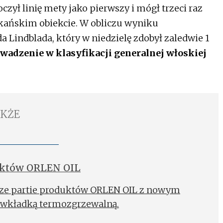
zył linię mety jako pierwszy i mógł trzeci raz
skańskim obiekcie. W obliczu wyniku
a Lindblada, który w niedzielę zdobył zaledwie 1
wadzenie w klasyfikacji generalnej włoskiej
AKŻE
uktów ORLEN OIL
wsze partie produktów ORLEN OIL z nowym
wkładką termozgrzewalną.