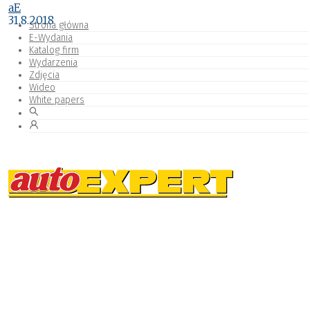
aE
31.8.2018
Strona główna
E-Wydania
Katalog firm
Wydarzenia
Zdjęcia
Wideo
White papers