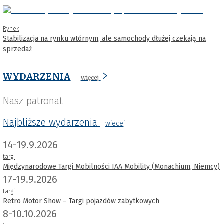
Rynek
Stabilizacja na rynku wtórnym, ale samochody dłużej czekają na
sprzedaż
WYDARZENIA
więcej
Nasz patronat
Najbliższe wydarzenia
wiecej
14-19.9.2026
targi
Międzynarodowe Targi Mobilności IAA Mobility (Monachium, Niemcy)
17-19.9.2026
targi
Retro Motor Show – Targi pojazdów zabytkowych
8-10.10.2026