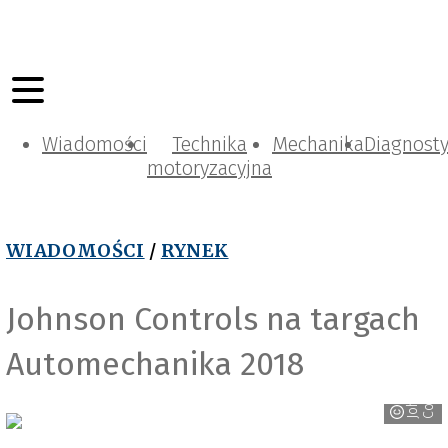
Wiadomości
Technika
Mechanika
Diagnost
motoryzacyjna
WIADOMOŚCI
/
RYNEK
Johnson Controls na targach
Automechanika 2018
s
J
o
h
n
s
o
n
C
o
n
t
r
o
l