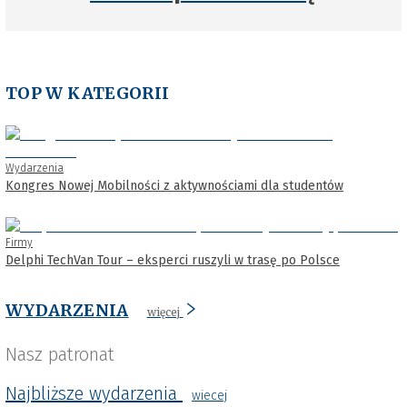
TOP W KATEGORII
Wydarzenia
Kongres Nowej Mobilności z aktywnościami dla studentów
Firmy
Delphi TechVan Tour – eksperci ruszyli w trasę po Polsce
WYDARZENIA
więcej
Nasz patronat
Najbliższe wydarzenia
wiecej