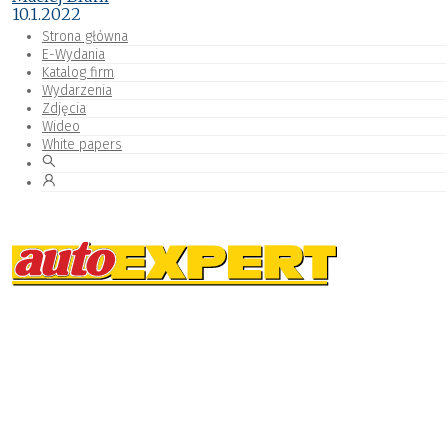
10.1.2022
Strona główna
E-Wydania
Katalog firm
Wydarzenia
Zdjęcia
Wideo
White papers