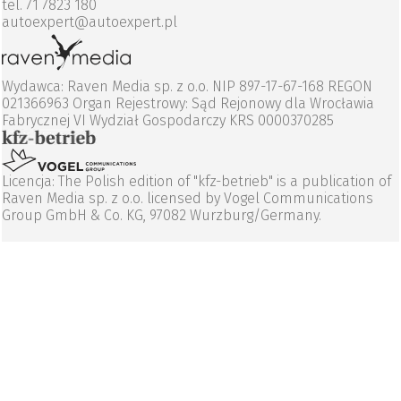
tel. 71 7823 180
autoexpert@autoexpert.pl
Wydawca: Raven Media sp. z o.o. NIP 897-17-67-168 REGON
021366963 Organ Rejestrowy: Sąd Rejonowy dla Wrocławia
Fabrycznej VI Wydział Gospodarczy KRS 0000370285
Licencja: The Polish edition of "kfz-betrieb" is a publication of
Raven Media sp. z o.o. licensed by Vogel Communications
Group GmbH & Co. KG, 97082 Wurzburg/Germany.