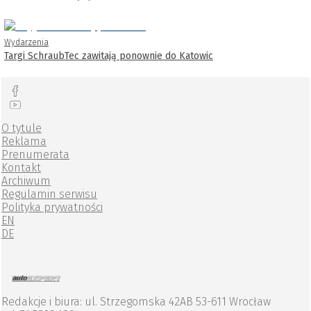
Wydarzenia
Targi SchraubTec zawitają ponownie do Katowic
O tytule
Reklama
Prenumerata
Kontakt
Archiwum
Regulamin serwisu
Polityka prywatności
EN
DE
Redakcje i biura: ul. Strzegomska 42AB 53-611 Wrocław