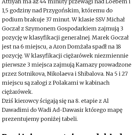
Attiyah ma aż 44 minuty przewagi nad Loebem i
1,5 godziny nad Przygońskim, któremu do
podium brakuje 37 minut. W klasie SSV Michał
Goczał z Szymonem Gospodarkiem zajmują 3
pozycję w klasyfikacji generalnej. Marek Goczał
jest na 6 miejscu, a Aron Domżała spadł na 18
pozycję. W klasyfikacji ciężarówek niezmiennie
pierwsze 3 miejsca zajmują Kamazy prowadzone
przez Sotnikova, Nikolaeva i Shibalova. Na 5 i 27
miejscu są załogi z Polakami w kabinach
ciężarówek.
Dziś kierowcy ścigają się na 8. etapie z Al
Dawadimi do Wadi Ad-Dawasir którego mapę
prezentujemy poniżej tabeli.