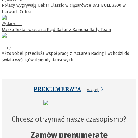
Polacy wygrywają Dakar Classic w ciężarówce DAF BULL 3300 w
barwach Cobra
Wydarzenia
Marka Textar wraca na Rajd Dakar z Kamena Rally Team
Firmy
AkzoNobel przedłuża współpracę z McLaren Racing i wchodzi do
świata wyścigów długodystansowych
PRENUMERATA
więcej
Chcesz otrzymać nasze czasopismo?
Zamów prenumeratę