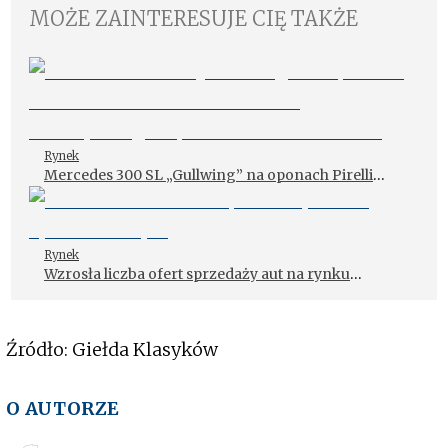
MOŻE ZAINTERESUJE CIĘ TAKŻE
Rynek
Mercedes 300 SL „Gullwing” na oponach Pirelli
Cinturato CA67 na trasie historycznego rajdu
Mediolan-Sanremo
Rynek
Wzrosła liczba ofert sprzedaży aut na rynku
wtórnym
Źródło: Giełda Klasyków
O AUTORZE