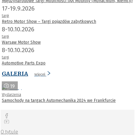
Międzynarodowe Targi Mobilności IAA Mobility (Monachium, Niemcy)
17-19.9.2026
targi
Retro Motor Show – Targi pojazdów zabytkowych
8-10.10.2026
targi
Warsaw Motor Show
8-10.10.2026
targi
Automotive Parts Expo
GALERIA
więcej
19
Wydarzenia
Samochody na targach Automechanika 2024 we Frankfurcie
O tytule