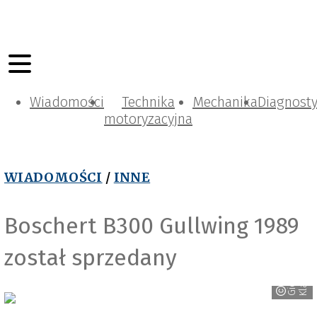
Wiadomości
Technika
Mechanika
Diagnost
motoryzacyjna
WIADOMOŚCI
/
INNE
Boschert B300 Gullwing 1989
został sprzedany
w
G
i
e
ł
d
a
K
l
a
s
y
k
ó