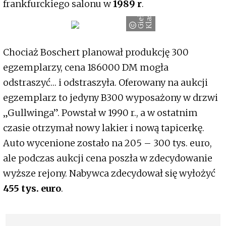
w
frankfurckiego salonu w
1989 r
.
G
i
e
ł
d
a
K
l
a
s
y
k
ó
Chociaż Boschert planował produkcję 300
egzemplarzy, cena 186000 DM mogła
odstraszyć… i odstraszyła. Oferowany na aukcji
egzemplarz to jedyny B300 wyposażony w drzwi
„Gullwinga”. Powstał w 1990 r., a w ostatnim
czasie otrzymał nowy lakier i nową tapicerkę.
Auto wycenione zostało na 205 – 300 tys. euro,
ale podczas aukcji cena poszła w zdecydowanie
wyższe rejony. Nabywca zdecydował się wyłożyć
455 tys. euro
.