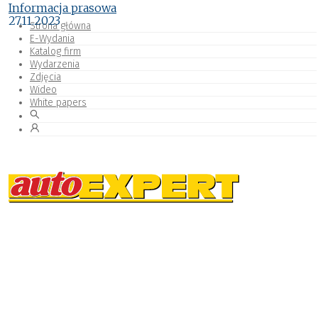
Informacja prasowa
27.11.2023
Strona główna
E-Wydania
Katalog firm
Wydarzenia
Zdjęcia
Wideo
White papers