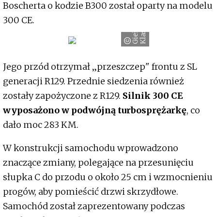
Boscherta o kodzie B300 został oparty na modelu
w
300 CE.
G
i
e
ł
d
a
K
l
a
s
y
k
ó
Jego przód otrzymał „przeszczep" frontu z SL
generacji R129. Przednie siedzenia również
zostały zapożyczone z R129.
Silnik 300 CE
wyposażono w podwójną turbosprężarkę
, co
dało moc 283 KM.
W konstrukcji samochodu wprowadzono
znaczące zmiany, polegające na przesunięciu
słupka C do przodu o około 25 cm i wzmocnieniu
progów, aby pomieścić drzwi skrzydłowe.
Samochód został zaprezentowany podczas