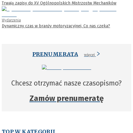
Trwają zapisy do XV Ogólnopolskich Mistrzostw Mechaników
Wydarzenia
Dynamiczny czas w branży motoryzacyjnej. Co nas czeka?
PRENUMERATA
więcej
Chcesz otrzymać nasze czasopismo?
Zamów prenumeratę
TOP W KATEGORII