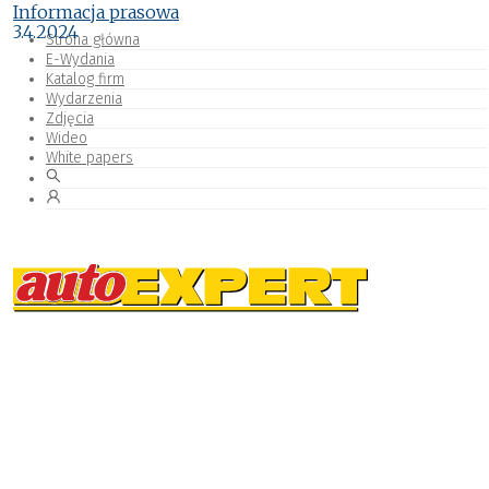
Informacja prasowa
3.4.2024
Strona główna
E-Wydania
Katalog firm
Wydarzenia
Zdjęcia
Wideo
White papers