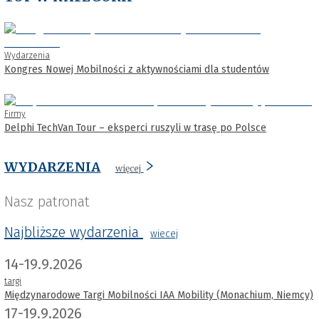
Wydarzenia
Kongres Nowej Mobilności z aktywnościami dla studentów
Firmy
Delphi TechVan Tour – eksperci ruszyli w trasę po Polsce
WYDARZENIA
więcej
Nasz patronat
Najbliższe wydarzenia
wiecej
14-19.9.2026
targi
Międzynarodowe Targi Mobilności IAA Mobility (Monachium, Niemcy)
17-19.9.2026