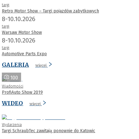
targi
Retro Motor Show – Targi pojazdów zabytkowych
8-10.10.2026
targi
Warsaw Motor Show
8-10.10.2026
targi
Automotive Parts Expo
GALERIA
więcej
100
Wiadomości
ProfiAuto Show 2019
WIDEO
więcej
Wydarzenia
Targi SchraubTec zawitają ponownie do Katowic