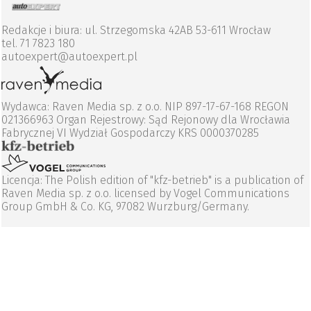
Redakcje i biura: ul. Strzegomska 42AB 53-611 Wrocław
tel. 71 7823 180
autoexpert@autoexpert.pl
Wydawca: Raven Media sp. z o.o. NIP 897-17-67-168 REGON
021366963 Organ Rejestrowy: Sąd Rejonowy dla Wrocławia
Fabrycznej VI Wydział Gospodarczy KRS 0000370285
Licencja: The Polish edition of "kfz-betrieb" is a publication of
Raven Media sp. z o.o. licensed by Vogel Communications
Group GmbH & Co. KG, 97082 Wurzburg/Germany.