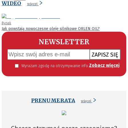
WIDEO
więcej
Rynek
Jak powstają nowoczesne oleje silnikowe ORLEN OIL?
NEWSLETTER
ZAPISZ SIĘ
Zobacz więcej
Wyrażam zgodę na otrzymywanie informacji handlowej kierowanej do mnie za pomocą środków komunikacji elektronicznej w szczególności poczty elektronicznej zgodnie z przepisem art. 10 ust 2 ustawy z dnia 18 lipca 2002 roku o świadczeniu usług drogą elektroniczną (Dz. U. 144 z 2002 r. poz. 1204). Zgoda jest dobrowolna, jednak jej wyrażenie jest konieczne, aby otrzymywać newsletter.
PRENUMERATA
więcej