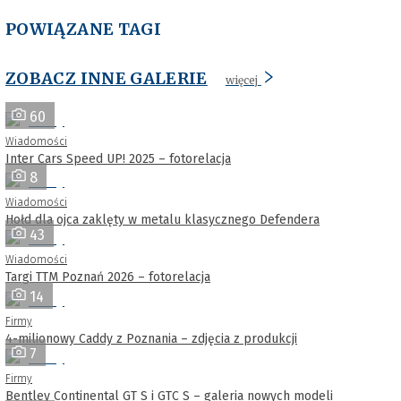
POWIĄZANE TAGI
ZOBACZ INNE GALERIE
więcej
60
Wiadomości
Inter Cars Speed UP! 2025 – fotorelacja
8
Wiadomości
Hołd dla ojca zaklęty w metalu klasycznego Defendera
43
Wiadomości
Targi TTM Poznań 2026 – fotorelacja
14
Firmy
4-milionowy Caddy z Poznania – zdjęcia z produkcji
7
Firmy
Bentley Continental GT S i GTC S – galeria nowych modeli