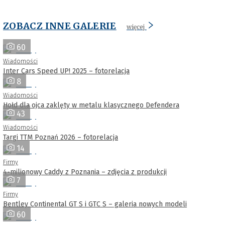
ZOBACZ INNE GALERIE
więcej
60
Wiadomości
Inter Cars Speed UP! 2025 – fotorelacja
8
Wiadomości
Hołd dla ojca zaklęty w metalu klasycznego Defendera
43
Wiadomości
Targi TTM Poznań 2026 – fotorelacja
14
Firmy
4-milionowy Caddy z Poznania – zdjęcia z produkcji
7
Firmy
Bentley Continental GT S i GTC S – galeria nowych modeli
60