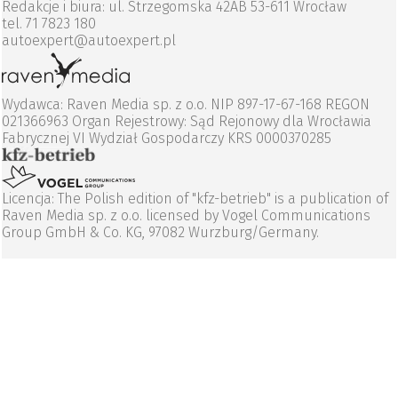
Redakcje i biura: ul. Strzegomska 42AB 53-611 Wrocław
tel. 71 7823 180
autoexpert@autoexpert.pl
Wydawca: Raven Media sp. z o.o. NIP 897-17-67-168 REGON
021366963 Organ Rejestrowy: Sąd Rejonowy dla Wrocławia
Fabrycznej VI Wydział Gospodarczy KRS 0000370285
Licencja: The Polish edition of "kfz-betrieb" is a publication of
Raven Media sp. z o.o. licensed by Vogel Communications
Group GmbH & Co. KG, 97082 Wurzburg/Germany.