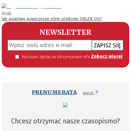
Rynek
Jak powstają nowoczesne oleje silnikowe ORLEN OIL?
NEWSLETTER
ZAPISZ SIĘ
Zobacz więcej
Wyrażam zgodę na otrzymywanie informacji handlowej kierowanej do mnie za pomocą środków komunikacji elektronicznej w szczególności poczty elektronicznej zgodnie z przepisem art. 10 ust 2 ustawy z dnia 18 lipca 2002 roku o świadczeniu usług drogą elektroniczną (Dz. U. 144 z 2002 r. poz. 1204). Zgoda jest dobrowolna, jednak jej wyrażenie jest konieczne, aby otrzymywać newsletter.
PRENUMERATA
więcej
Chcesz otrzymać nasze czasopismo?