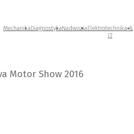
Mechanika
Diagnostyka
Nadwozia
Elektrotechnika &
IT
va Motor Show 2016