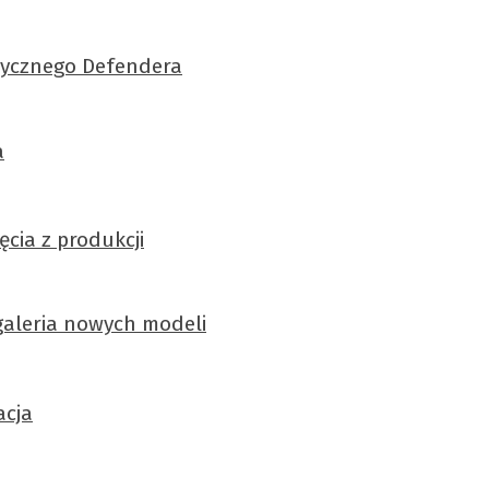
asycznego Defendera
a
cia z produkcji
 galeria nowych modeli
acja