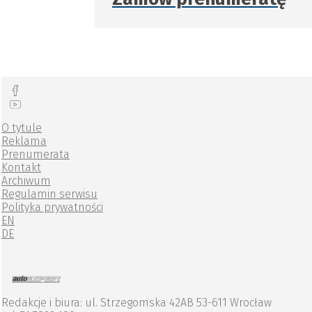
O tytule
Reklama
Prenumerata
Kontakt
Archiwum
Regulamin serwisu
Polityka prywatności
EN
DE
Redakcje i biura: ul. Strzegomska 42AB 53-611 Wrocław