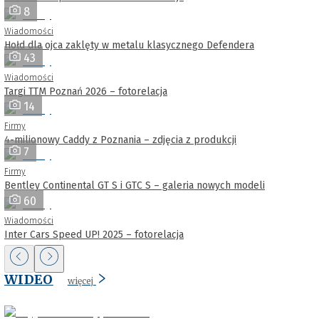
8
Wiadomości
Hołd dla ojca zaklęty w metalu klasycznego Defendera
43
Wiadomości
Targi TTM Poznań 2026 – fotorelacja
14
Firmy
4-milionowy Caddy z Poznania – zdjęcia z produkcji
7
Firmy
Bentley Continental GT S i GTC S – galeria nowych modeli
60
Wiadomości
Inter Cars Speed UP! 2025 – fotorelacja
WIDEO
więcej