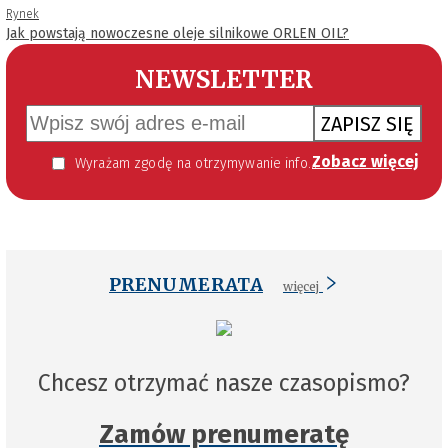
Rynek
Jak powstają nowoczesne oleje silnikowe ORLEN OIL?
NEWSLETTER
ZAPISZ SIĘ
Zobacz więcej
Wyrażam zgodę na otrzymywanie informacji handlowej kierowanej do mnie za pomocą środków komunikacji elektronicznej w szczególności poczty elektronicznej zgodnie z przepisem art. 10 ust 2 ustawy z dnia 18 lipca 2002 roku o świadczeniu usług drogą elektroniczną (Dz. U. 144 z 2002 r. poz. 1204). Zgoda jest dobrowolna, jednak jej wyrażenie jest konieczne, aby otrzymywać newsletter.
PRENUMERATA
więcej
Chcesz otrzymać nasze czasopismo?
Zamów prenumeratę