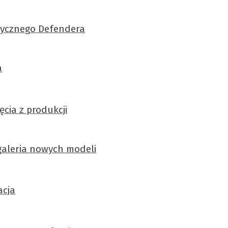
asycznego Defendera
a
cia z produkcji
 galeria nowych modeli
acja