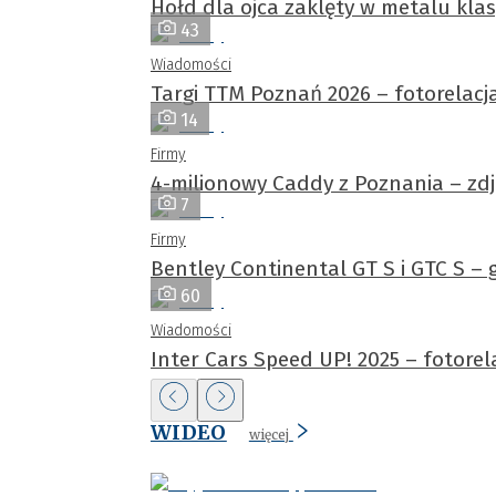
Hołd dla ojca zaklęty w metalu kl
43
Wiadomości
Targi TTM Poznań 2026 – fotorelacj
14
Firmy
4-milionowy Caddy z Poznania – zdję
7
Firmy
Bentley Continental GT S i GTC S –
60
Wiadomości
Inter Cars Speed UP! 2025 – fotorel
WIDEO
więcej