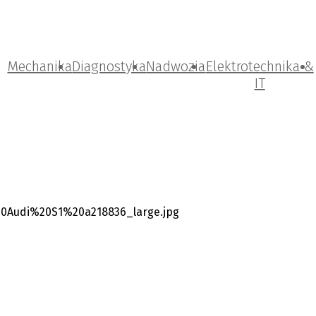
Mechanika
Diagnostyka
Nadwozia
Elektrotechnika &
IT