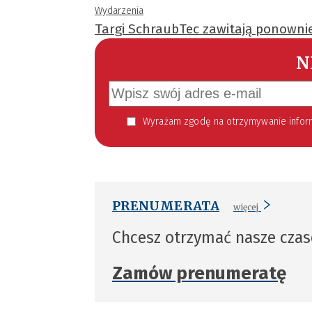
Wydarzenia
Targi SchraubTec zawitają ponowni
N
Wyrażam zgodę na otrzymywanie informacji handlowej kierowanej do mnie za pomocą środków komunikacji elektronicznej w szczególności poczty elektronicznej zgodnie z przepisem art. 10 ust 2 ustawy z dnia 18
PRENUMERATA
więcej
Chcesz otrzymać nasze cza
Zamów prenumeratę