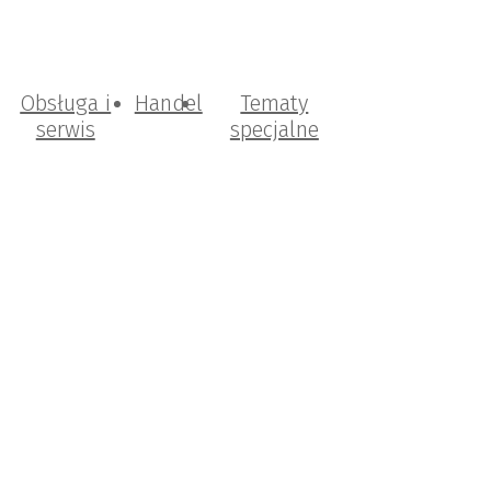
Obsługa i
Handel
Tematy
serwis
specjalne