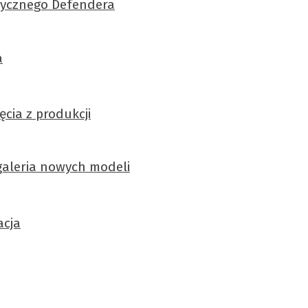
asycznego Defendera
a
cia z produkcji
 galeria nowych modeli
acja