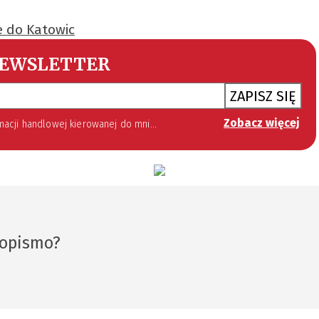
e do Katowic
EWSLETTER
ZAPISZ SIĘ
Zobacz więcej
 lipca 2002 roku o świadczeniu usług drogą elektroniczną (Dz. U. 144 z 2002 r. poz. 1204). Zgoda jest dobrowolna, jednak jej wyrażenie jest konieczne, aby otrzymywać newsletter.
sopismo?