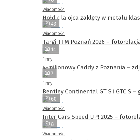
Wiadomości
Hołd dla ojca zaklęty w metalu kl
43
Wiadomości
Targi TTM Poznań 2026 – fotorelacj
14
Firmy
4-milionowy Caddy z Poznania – zdję
7
Firmy
Bentley Continental GT S i GTC S –
60
Wiadomości
Inter Cars Speed UP! 2025 – fotorel
8
Wiadomości