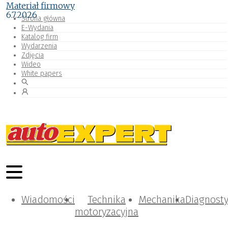
Materiał firmowy
6.7.2026
Strona główna
E-Wydania
Katalog firm
Wydarzenia
Zdjęcia
Wideo
White papers
Wiadomości
Technika
Mechanika
Diagnost
motoryzacyjna