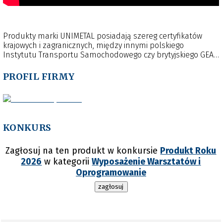
Produkty marki UNIMETAL posiadają szereg certyfikatów
krajowych i zagranicznych, między innymi polskiego
Instytutu Transportu Samochodowego czy brytyjskiego GEA
na zgodność z wymaganiami DVSA. System zarządzania
jakością firmy posiada certyfikat zgodności z normą ISO
PROFIL FIRMY
9001, wydany przez British Standard Institute wg wymagań
akredytacyjnych United Kingdom Accreditation Service.
KONKURS
Zagłosuj na ten produkt w konkursie
Produkt Roku
2026
w kategorii
Wyposażenie Warsztatów i
Oprogramowanie
zagłosuj