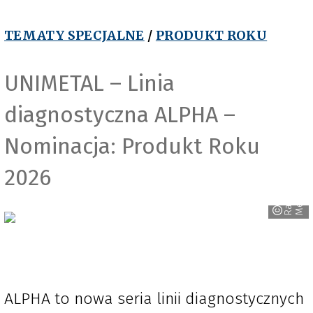
TEMATY SPECJALNE
/
PRODUKT ROKU
UNIMETAL – Linia
diagnostyczna ALPHA –
Nominacja: Produkt Roku
2026
R
a
v
e
n
M
e
d
i
a
ALPHA to nowa seria linii diagnostycznych