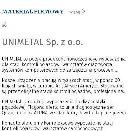
MATERIAŁ FIRMOWY
więcej
UNIMETAL Sp. z o.o.
UNIMETAL to polski producent nowoczesnego wyposażenia
dla stacji kontroli pojazdów i warsztatów oraz twórca
systemów komputerowych do zarządzania procesem
badań technicznych pojazdów. Firma posiada własną
Nasze urządzenia pracują w tysiącach stacji, w ponad 30
fabrykę produkującą urządzenia, centrum badawczo-
krajach świata, w Europie, Azji, Afryce i Ameryce. Stosowane
rozwojowe, zespół doradców techniczno-handlowych oraz
są przez oficjalne stacje kontroli pojazdów, profesjonalne
serwis fabryczny działający na terenie całego kraju.
serwisy samochodowe, policję, Inspekcję Transportu
UNIMETAL produkuje wyposażenie do diagnostyki
Drogowego (ITD), instytucje badawcze: Instytut Transportu
pojazdowej. Flagowa oferta to linie diagnostyczne serii
Samochodowego (ITS), Przemysłowy Instytut Motoryzacji
Quantum oraz ALPHA, w skład których wchodzą: urządzenia
(PIMOT), Politechnikę Warszawską, Politechnikę Krakowską, a
rolkowe do badania hamulców, testery zawieszenia, płyty
także przez polską oraz brytyjską armię.
Ponadto oferujemy kompleksowe wyposażenie stacji
zbieżności, szarpaki, zestawy do geometrii, tester świateł,
kontroli pojazdów i warsztatów samochodowych:
analizatory gazu, dymomierze i inne dodatkowe urządzenia