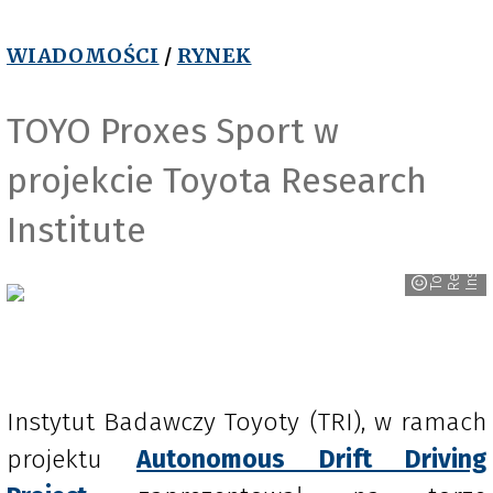
WIADOMOŚCI
/
RYNEK
TOYO Proxes Sport w
projekcie Toyota Research
Institute
h
c
e
T
o
y
o
t
a
R
e
s
e
a
r
I
n
s
t
i
t
u
t
Instytut Badawczy Toyoty (TRI), w ramach
projektu
Autonomous Drift Driving