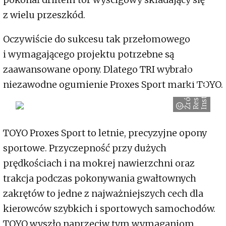
z wielu przeszkód.
Oczywiście do sukcesu tak przełomowego
i wymagającego projektu potrzebne są
Ź
r
ó
d
l
o
:
o
y
o
t
a
R
e
s
e
a
r
c
I
n
s
t
i
t
u
t
zaawansowane opony. Dlatego TRI wybrało
T
h
niezawodne ogumienie Proxes Sport marki TOYO.
e
TOYO Proxes Sport to letnie, precyzyjne opony
sportowe. Przyczepność przy dużych
prędkościach i na mokrej nawierzchni oraz
trakcja podczas pokonywania gwałtownych
zakrętów to jedne z najważniejszych cech dla
kierowców szybkich i sportowych samochodów.
TOYO wyszło naprzeciw tym wymaganiom