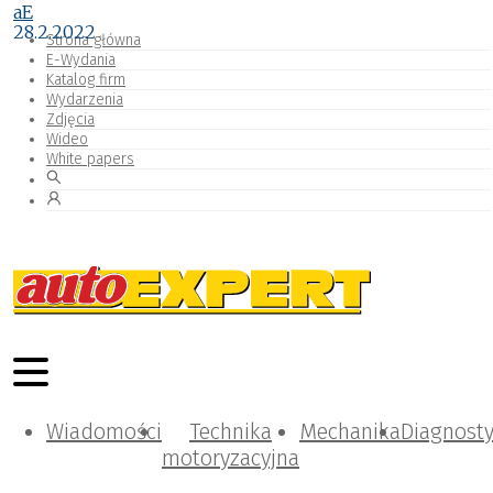
aE
28.2.2022
Strona główna
E-Wydania
Katalog firm
Wydarzenia
Zdjęcia
Wideo
White papers
Wiadomości
Technika
Mechanika
Diagnost
motoryzacyjna