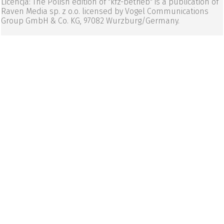
Licencja: The Polish edition of "kfz-betrieb" is a publication of
Raven Media sp. z o.o. licensed by Vogel Communications
Group GmbH & Co. KG, 97082 Wurzburg/Germany.