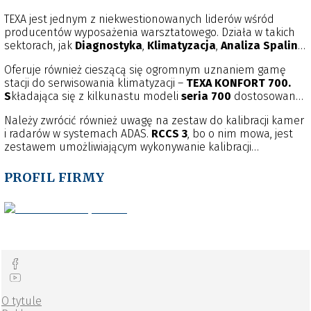
TEXA jest jednym z niekwestionowanych liderów wśród
producentów wyposażenia warsztatowego. Działa w takich
sektorach, jak
Diagnostyka
,
Klimatyzacja
,
Analiza Spalin
,
Telematyka
, systemy
ADAS
. Na szczególną uwagę zasługuje
Oferuje również cieszącą się ogromnym uznaniem gamę
to, że urządzenia diagnostyczne
TEXA
mają obszerne
stacji do serwisowania klimatyzacji –
TEXA KONFORT 700.
pokrycie obsługiwanych marek i modeli pojazdów, zarówno
S
kładająca się z kilkunastu modeli
seria 700
dostosowana
Osobowych
,
Ciężarowych
,
Maszyn Rolniczych
i
jest do potrzeb każdego warsztatu, umożliwiając obsługę
Budowlanych
, ale również
Motocykli
i sprzętu
Należy zwrócić również uwagę na zestaw do kalibracji kamer
czynników:
R1234yf
,
R134a
oraz
R744 (CO
)
. Na szczególną
Motorowodnego
.
2
i radarów w systemach ADAS.
RCCS 3
, bo o nim mowa, jest
uwagę zasługują stacje z
serii 700 TOUCH
, które są
zestawem umożliwiającym wykonywanie kalibracji
przełomowym rozwiązaniem w tym sektorze, łącząc w sobie
zaawansowanych układów bezpieczeństwa z zachowaniem
niezawodność i precyzję pracy z najnowocześniejszymi
procedur technicznych wyznaczonych przez poszczególnych
PROFIL FIRMY
rozwiązaniami technologicznymi, takimi jak: dotykowa
producentów pojazdów.
obsługa, łączność bezprzewodowa, zdalne wsparcie i
obsługa.
O tytule