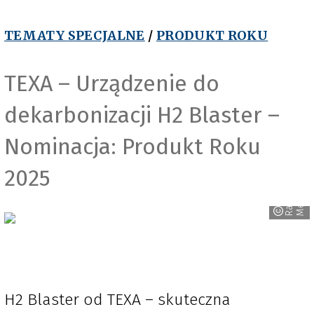
TEMATY SPECJALNE
/
PRODUKT ROKU
TEXA – Urządzenie do
dekarbonizacji H2 Blaster –
Nominacja: Produkt Roku
2025
R
a
v
e
n
M
e
d
i
a
H2 Blaster od TEXA – skuteczna