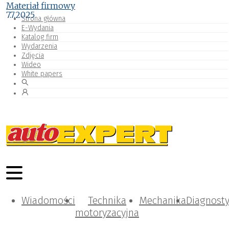
Materiał firmowy
7.7.2025
Strona główna
E-Wydania
Katalog firm
Wydarzenia
Zdjęcia
Wideo
White papers
Wiadomości
Technika
Mechanika
Diagnost
motoryzacyjna