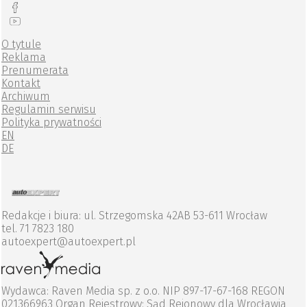
O tytule
Reklama
Prenumerata
Kontakt
Archiwum
Regulamin serwisu
Polityka prywatności
EN
DE
Redakcje i biura: ul. Strzegomska 42AB 53-611 Wrocław
tel. 71 7823 180
autoexpert@autoexpert.pl
Wydawca: Raven Media sp. z o.o. NIP 897-17-67-168 REGON
021366963 Organ Rejestrowy: Sąd Rejonowy dla Wrocławia