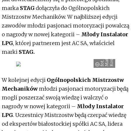
marka
STAG
dołączyła do Ogólnopolskich
Mistrzostw Mechaników. W najbliższej edycji
zawodów młodzi pasjonaci motoryzacji powalczą
o nagrody w nowej kategorii –
Młody Instalator
LPG
, której partnerem jest AC SA, właściciel
i
marki
STAG.
z
k
f
o
t
.
M
a
t
e
u
s
K
o
s
z
y
c
W kolejnej edycji
Ogólnopolskich Mistrzostw
Mechaników
młodzi pasjonaci motoryzacji będą
mogli poszerzać swoją wiedzę i walczyć o
nagrody w nowej kategorii –
Młody Instalator
LPG
. Uczestnicy Mistrzostw będą czerpać wiedzę
od ekspertów białostockiej spółki AC SA, lidera