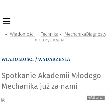
Wiadomości
Technika
Mechanika
Diagnost
motoryzacyjna
WIADOMOŚCI
/
WYDARZENIA
Spotkanie Akademii Młodego
Mechanika już za nami
i
z
k
f
o
t
.
M
a
t
e
u
s
K
o
s
z
y
c