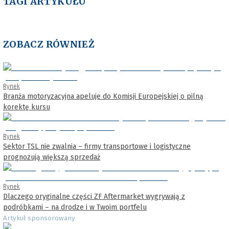
TAGI ARTYKUŁU
ZOBACZ RÓWNIEŻ
Rynek
Branża motoryzacyjna apeluje do Komisji Europejskiej o pilną
korektę kursu
Rynek
Sektor TSL nie zwalnia – firmy transportowe i logistyczne
prognozują większą sprzedaż
Rynek
Dlaczego oryginalne części ZF Aftermarket wygrywają z
podróbkami – na drodze i w Twoim portfelu
Artykuł sponsorowany