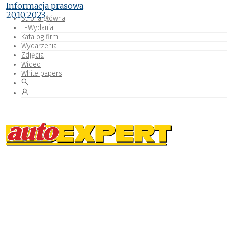
Informacja prasowa
20.10.2023
Strona główna
E-Wydania
Katalog firm
Wydarzenia
Zdjęcia
Wideo
White papers