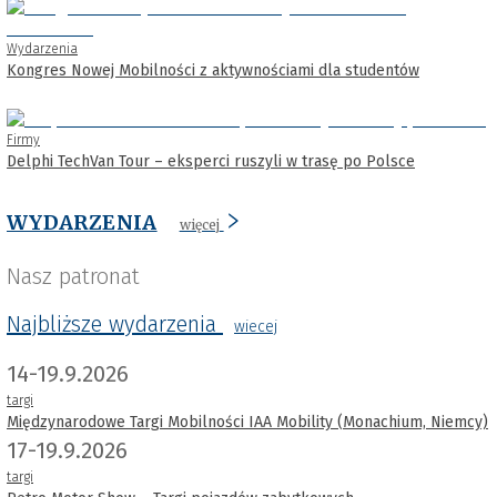
Wydarzenia
Kongres Nowej Mobilności z aktywnościami dla studentów
Firmy
Delphi TechVan Tour – eksperci ruszyli w trasę po Polsce
WYDARZENIA
więcej
Nasz patronat
Najbliższe wydarzenia
wiecej
14-19.9.2026
targi
Międzynarodowe Targi Mobilności IAA Mobility (Monachium, Niemcy)
17-19.9.2026
targi