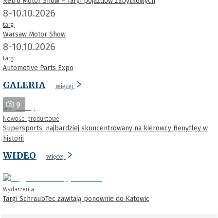
Retro Motor Show – Targi pojazdów zabytkowych
8-10.10.2026
targi
Warsaw Motor Show
8-10.10.2026
targi
Automotive Parts Expo
GALERIA
więcej
9
Nowości produktowe
Supersports: najbardziej skoncentrowany na kierowcy Benytley w
historii
WIDEO
więcej
Wydarzenia
Targi SchraubTec zawitają ponownie do Katowic