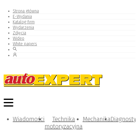
Strona główna
E-Wydania
Katalog firm
Wydarzenia
Zdjęcia
Wideo
White papers
Wiadomości
Technika
Mechanika
Diagnost
motoryzacyjna