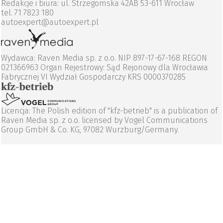
Redakcje i biura: ul. Strzegomska 42AB 53-611 Wrocław
tel. 71 7823 180
autoexpert@autoexpert.pl
Wydawca: Raven Media sp. z o.o. NIP 897-17-67-168 REGON
021366963 Organ Rejestrowy: Sąd Rejonowy dla Wrocławia
Fabrycznej VI Wydział Gospodarczy KRS 0000370285
Licencja: The Polish edition of "kfz-betrieb" is a publication of
Raven Media sp. z o.o. licensed by Vogel Communications
Group GmbH & Co. KG, 97082 Wurzburg/Germany.