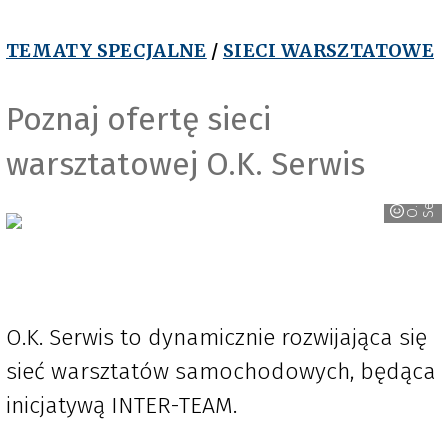
TEMATY SPECJALNE
/
SIECI WARSZTATOWE
Poznaj ofertę sieci
warsztatowej O.K. Serwis
s
O
.
K
.
S
e
r
w
i
O.K. Serwis to dynamicznie rozwijająca się
sieć warsztatów samochodowych, będąca
inicjatywą INTER-TEAM.