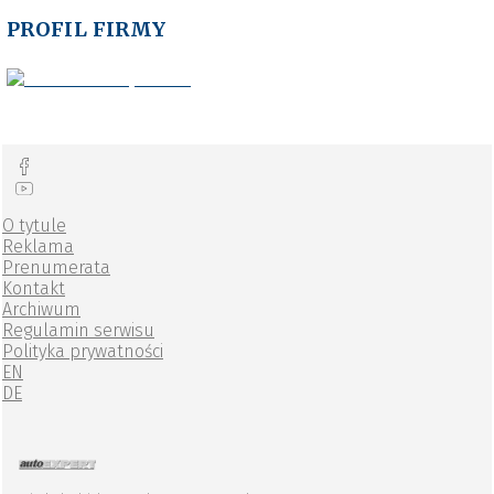
dedykowane warsztatom oprogramowanie wspierające
obsługę klienta z obsługą faktur z obsługa faktur,
PROFIL FIRMY
narzędzia i wyposażenie warsztatowe przeznaczone dla
profesjonalnego rynku motoryzacyjnego.
O tytule
Reklama
Prenumerata
Kontakt
Archiwum
Regulamin serwisu
Polityka prywatności
EN
DE