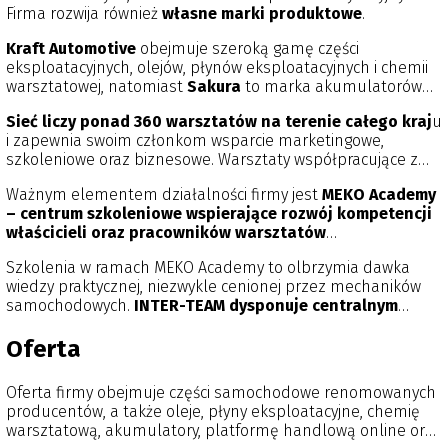
Firma rozwija również
własne marki produktowe
.
Kraft Automotive
obejmuje szeroką gamę części
eksploatacyjnych, olejów, płynów eksploatacyjnych i chemii
warsztatowej, natomiast
Sakura
to marka akumulatorów
przeznaczonych do różnych typów pojazdów. INTER-TEAM
Sieć liczy ponad 360 warsztatów na terenie całego kraj
u
jest organizatorem ogólnopolskiej sieci warsztatów
O.K.
i zapewnia swoim członkom wsparcie marketingowe,
Serwis ELF – Warsztaty Godne Zaufania
, zrzeszającej
szkoleniowe oraz biznesowe. Warsztaty współpracujące z
niezależne warsztaty samochodowe wyróżniające się
INTER-TEAM mogą również korzystać z programu
Inter Data
wysoką jakością usług, profesjonalnym wyposażeniem oraz
Ważnym elementem działalności firmy jest
MEKO Academy
Service (IDS)
, który umożliwia rozwijanie współpracy
dbałością o standard obsługi klienta.
– centrum szkoleniowe wspierające rozwój kompetencji
handlowej i korzystanie z dodatkowych narzędzi
właścicieli oraz pracowników warsztatów
wspierających działalność serwisową.
samochodowych
poprzez dostęp do wiedzy, szkoleń i
Szkolenia w ramach MEKO Academy to olbrzymia dawka
nowoczesnych narzędzi edukacyjnych. MEKO Academy
wiedzy praktycznej, niezwykle cenionej przez mechaników
realizuje specjalistyczne programy szkoleniowe, które
samochodowych.
INTER-TEAM dysponuje centralnym
pozwalają zrozumieć funkcjonowanie nawet najbardziej
zapleczem logistycznym oraz siecią magazynów
skomplikowanych układów w pojazdach samochodowych.
regionalnych
, zapewniając sprawną realizację dostaw dla
Oferta
klientów na terenie Polski i Czech. W firmie pracuje ok. 1900
osób.
Oferta firmy obejmuje części samochodowe renomowanych
producentów, a także oleje, płyny eksploatacyjne, chemię
warsztatową, akumulatory, platformę handlową online oraz