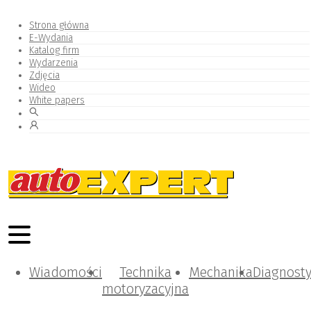
Strona główna
E-Wydania
Katalog firm
Wydarzenia
Zdjęcia
Wideo
White papers
Wiadomości
Technika
Mechanika
Diagnost
motoryzacyjna