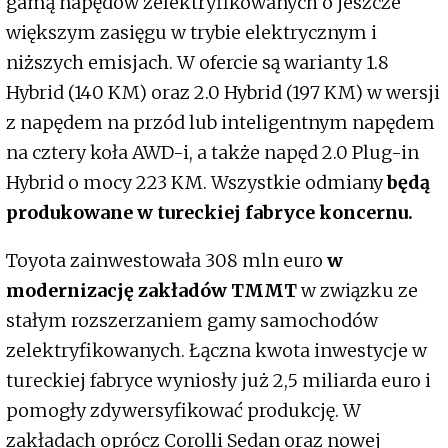
gamą napędów zelektryfikowanych o jeszcze
większym zasięgu w trybie elektrycznym i
niższych emisjach. W ofercie są warianty 1.8
Hybrid (140 KM) oraz 2.0 Hybrid (197 KM) w wersji
z napędem na przód lub inteligentnym napędem
na cztery koła AWD-i, a także napęd 2.0 Plug-in
Hybrid o mocy 223 KM. Wszystkie odmiany
będą
produkowane w tureckiej fabryce koncernu.
Toyota zainwestowała 308 mln euro
w
modernizację zakładów TMMT
w związku ze
stałym rozszerzaniem gamy samochodów
zelektryfikowanych. Łączna kwota inwestycje w
tureckiej fabryce wyniosły już 2,5 miliarda euro i
pomogły zdywersyfikować produkcję. W
zakładach oprócz Corolli Sedan oraz nowej