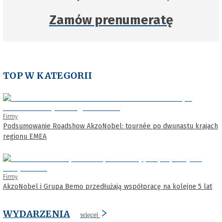
Zamów prenumeratę
TOP W KATEGORII
Firmy
Podsumowanie Roadshow AkzoNobel: tournée po dwunastu krajach
regionu EMEA
Firmy
AkzoNobel i Grupa Bemo przedłużają współpracę na kolejne 5 lat
WYDARZENIA
więcej