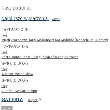
Nasz patronat
Najbliższe wydarzenia
wiecej
14-19.9.2026
targi
Międzynarodowe Targi Mobilności IAA Mobility (Monachium, Niemcy)
17-19.9.2026
targi
Retro Motor Show – Targi pojazdów zabytkowych
8-10.10.2026
targi
Warsaw Motor Show
8-10.10.2026
targi
Automotive Parts Expo
GALERIA
więcej
7