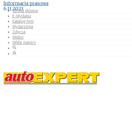
Informacja prasowa
6.11.2023
Strona główna
E-Wydania
Katalog firm
Wydarzenia
Zdjęcia
Wideo
White papers