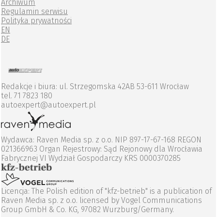
Archiwum
Regulamin serwisu
Polityka prywatności
EN
DE
Redakcje i biura: ul. Strzegomska 42AB 53-611 Wrocław
tel. 71 7823 180
autoexpert@autoexpert.pl
Wydawca: Raven Media sp. z o.o. NIP 897-17-67-168 REGON
021366963 Organ Rejestrowy: Sąd Rejonowy dla Wrocławia
Fabrycznej VI Wydział Gospodarczy KRS 0000370285
Licencja: The Polish edition of "kfz-betrieb" is a publication of
Raven Media sp. z o.o. licensed by Vogel Communications
Group GmbH & Co. KG, 97082 Wurzburg/Germany.