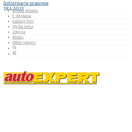
Informacja prasowa
18.4.2023
Strona główna
E-Wydania
Katalog firm
Wydarzenia
Zdjęcia
Wideo
White papers