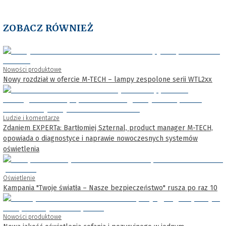
ZOBACZ RÓWNIEŻ
Nowości produktowe
Nowy rozdział w ofercie M-TECH – lampy zespolone serii WTL2xx
Ludzie i komentarze
Zdaniem EXPERTa: Bartłomiej Szternal, product manager M-TECH,
opowiada o diagnostyce i naprawie nowoczesnych systemów
oświetlenia
Oświetlenie
Kampania "Twoje światła – Nasze bezpieczeństwo" rusza po raz 10
Nowości produktowe